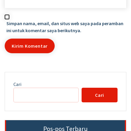
Simpan nama, email, dan situs web saya pada peramban
ini untuk komentar saya berikutnya.
Cari
Cari
Pos-pos Terbaru