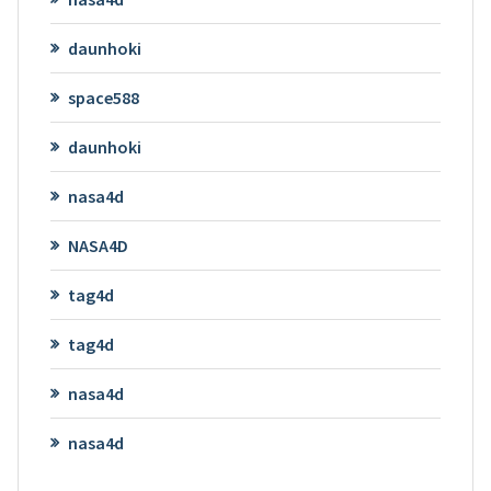
daunhoki
space588
daunhoki
nasa4d
NASA4D
tag4d
tag4d
nasa4d
nasa4d