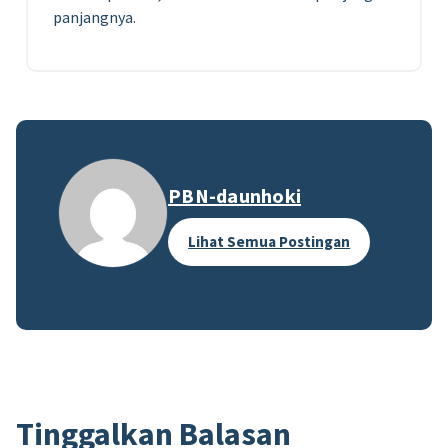
panjangnya.
PBN-daunhoki
Lihat Semua Postingan
Tinggalkan Balasan