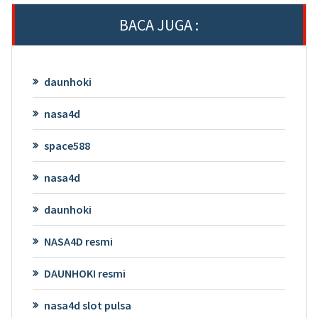
BACA JUGA :
daunhoki
nasa4d
space588
nasa4d
daunhoki
NASA4D resmi
DAUNHOKI resmi
nasa4d slot pulsa