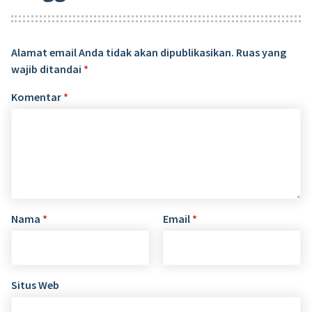
Alamat email Anda tidak akan dipublikasikan.
Ruas yang
wajib ditandai
*
Komentar
*
Nama
*
Email
*
Situs Web