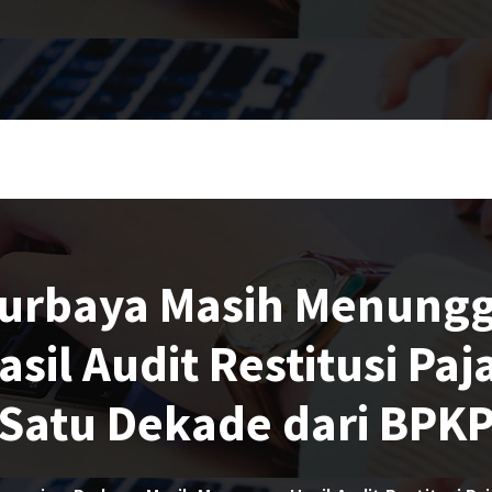
urbaya Masih Menung
asil Audit Restitusi Paj
Satu Dekade dari BPK