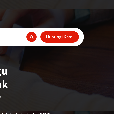
Hubungi Kami
gu
ak
P