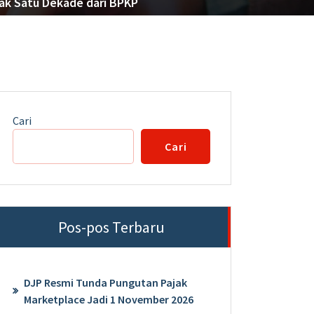
jak Satu Dekade dari BPKP
Cari
Cari
Pos-pos Terbaru
DJP Resmi Tunda Pungutan Pajak
Marketplace Jadi 1 November 2026