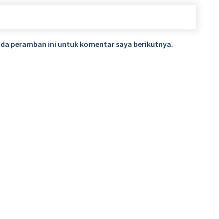
ada peramban ini untuk komentar saya berikutnya.