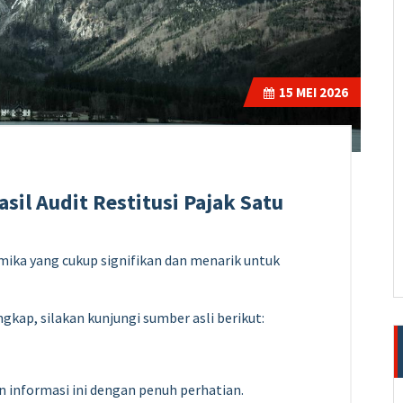
15
MEI 2026
il Audit Restitusi Pajak Satu
ka yang cukup signifikan dan menarik untuk
kap, silakan kunjungi sumber asli berikut:
informasi ini dengan penuh perhatian.