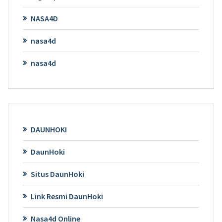
NASA4D
nasa4d
nasa4d
DAUNHOKI
DaunHoki
Situs DaunHoki
Link Resmi DaunHoki
Nasa4d Online