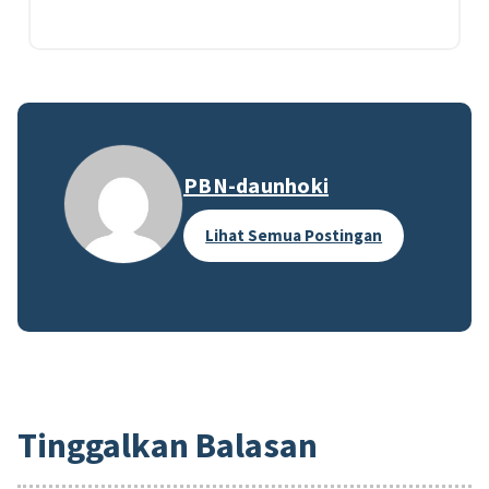
PBN-daunhoki
Lihat Semua Postingan
Tinggalkan Balasan