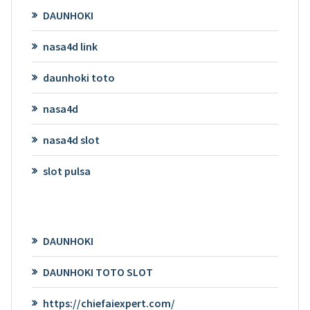
DAUNHOKI
nasa4d link
daunhoki toto
nasa4d
nasa4d slot
slot pulsa
DAUNHOKI
DAUNHOKI TOTO SLOT
https://chiefaiexpert.com/