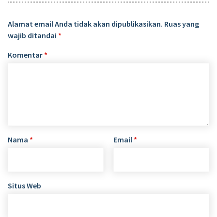
Alamat email Anda tidak akan dipublikasikan.
Ruas yang
wajib ditandai
*
Komentar
*
Nama
*
Email
*
Situs Web