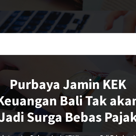
Purbaya Jamin KEK
Keuangan Bali Tak aka
Jadi Surga Bebas Paja