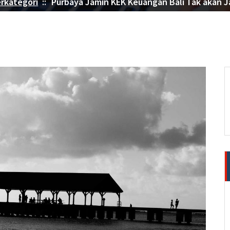
rkategori
::
Purbaya Jamin KEK Keuangan Bali Tak akan J