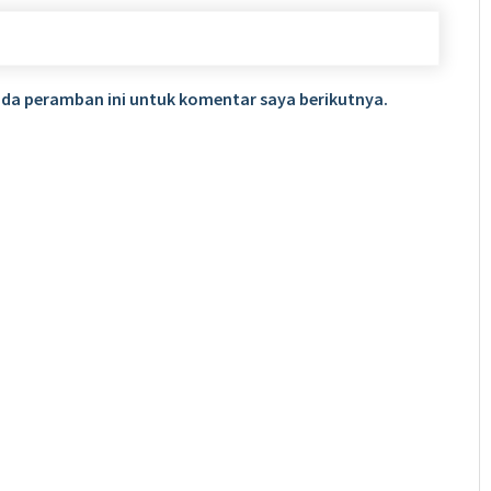
ada peramban ini untuk komentar saya berikutnya.