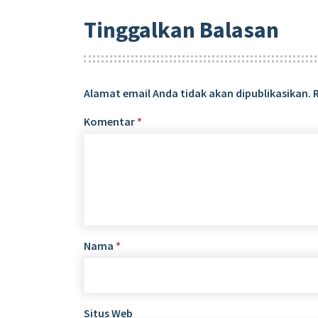
Tinggalkan Balasan
Alamat email Anda tidak akan dipublikasikan.
Komentar
*
Nama
*
Situs Web