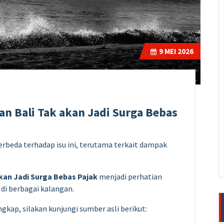
9
MEI 2026
n Bali Tak akan Jadi Surga Bebas
beda terhadap isu ini, terutama terkait dampak
kan Jadi Surga Bebas Pajak
menjadi perhatian
 di berbagai kalangan.
kap, silakan kunjungi sumber asli berikut: