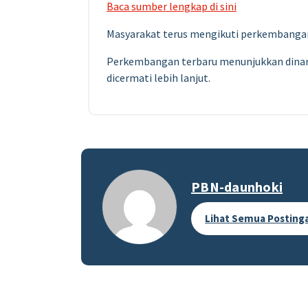
Baca sumber lengkap di sini
Masyarakat terus mengikuti perkembangan 
Perkembangan terbaru menunjukkan dinami
dicermati lebih lanjut.
PBN-daunhoki
Lihat Semua Posting