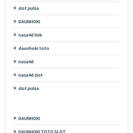
slot pulsa
DAUNHOKI
nasa4d link
daunhoki toto
nasa4d
nasa4d slot
slot pulsa
DAUNHOKI
DAUNHOKI TOTO SLOT