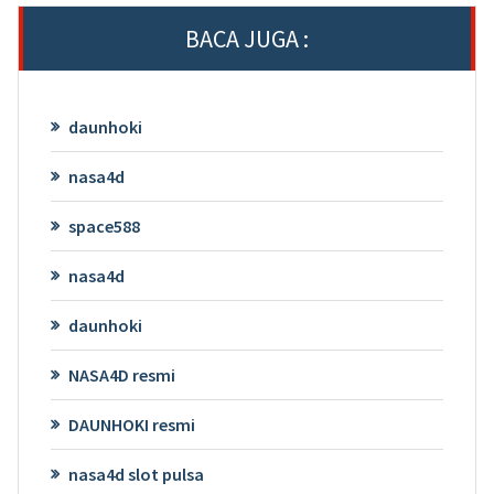
BACA JUGA :
daunhoki
nasa4d
space588
nasa4d
daunhoki
NASA4D resmi
DAUNHOKI resmi
nasa4d slot pulsa