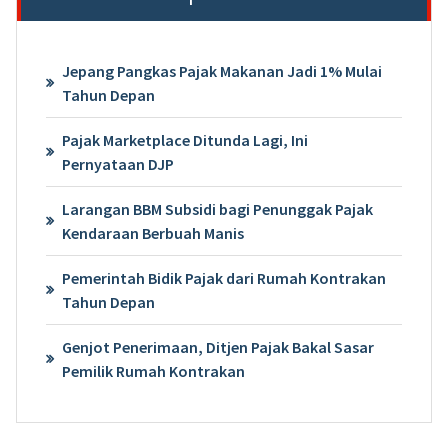
Jepang Pangkas Pajak Makanan Jadi 1% Mulai
Tahun Depan
Pajak Marketplace Ditunda Lagi, Ini
Pernyataan DJP
Larangan BBM Subsidi bagi Penunggak Pajak
Kendaraan Berbuah Manis
Pemerintah Bidik Pajak dari Rumah Kontrakan
Tahun Depan
Genjot Penerimaan, Ditjen Pajak Bakal Sasar
Pemilik Rumah Kontrakan