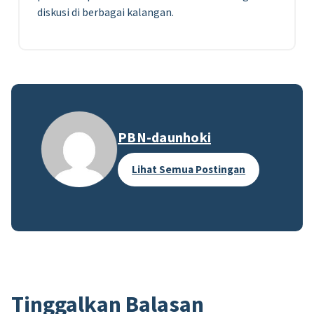
diskusi di berbagai kalangan.
PBN-daunhoki
Lihat Semua Postingan
Tinggalkan Balasan