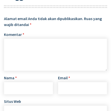
Alamat email Anda tidak akan dipublikasikan.
Ruas yang
wajib ditandai
*
Komentar
*
Nama
*
Email
*
Situs Web