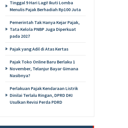
Tinggal 9 Hari Lagi! Ikuti Lomba
Menulis Pajak Berhadiah Rp100 Juta
Pemerintah Tak Hanya Kejar Pajak,
Tata Kelola PNBP Juga Diperkuat
pada 2027
Pajak yang Adil di Atas Kertas
Pajak Toko Online Baru Berlaku 1
November, Telanjur Bayar Gimana
Nasibnya?
Perlakuan Pajak Kendaraan Listrik
Dinilai Terlalu Ringan, DPRD DKI
Usulkan Revisi Perda PDRD