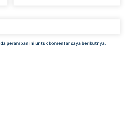
ada peramban ini untuk komentar saya berikutnya.