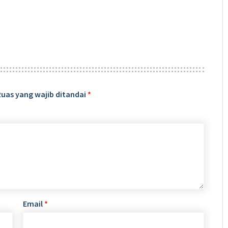
Ruas yang wajib ditandai
*
Email
*