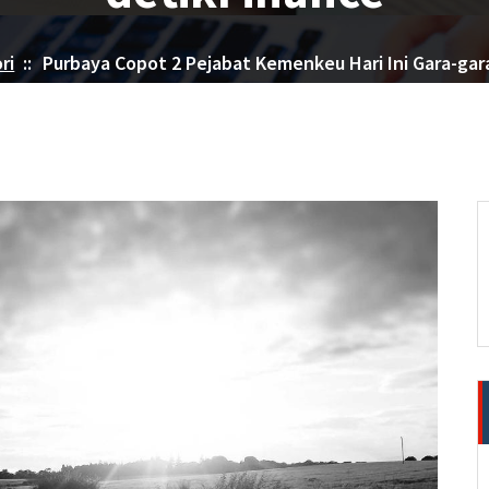
ri
::
Purbaya Copot 2 Pejabat Kemenkeu Hari Ini Gara-gar