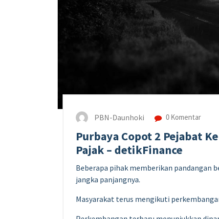
PBN-Daunhoki
0 Komentar
Purbaya Copot 2 Pejabat Ke
Pajak – detikFinance
Beberapa pihak memberikan pandangan ber
jangka panjangnya.
Masyarakat terus mengikuti perkembangan 
Perkembangan terbaru menunjukkan dinami