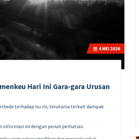
4
MEI 2026
menkeu Hari Ini Gara-gara Urusan
beda terhadap isu ini, terutama terkait dampak
informasi ini dengan penuh perhatian.
ka yang cukup signifikan dan menarik untuk