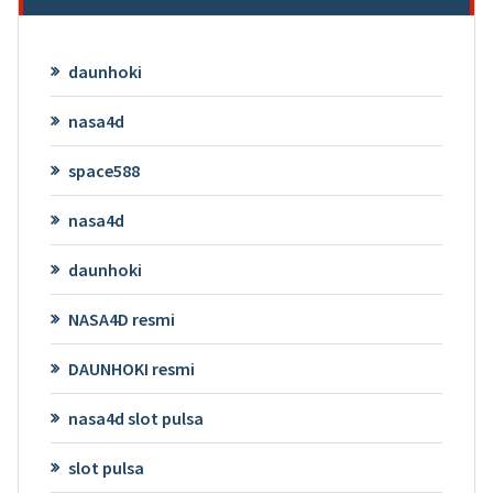
daunhoki
nasa4d
space588
nasa4d
daunhoki
NASA4D resmi
DAUNHOKI resmi
nasa4d slot pulsa
slot pulsa