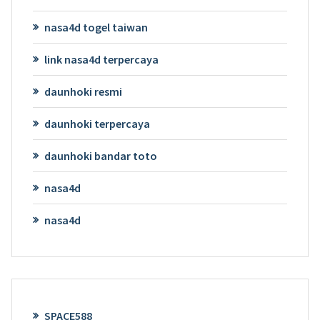
nasa4d togel taiwan
link nasa4d terpercaya
daunhoki resmi
daunhoki terpercaya
daunhoki bandar toto
nasa4d
nasa4d
SPACE588