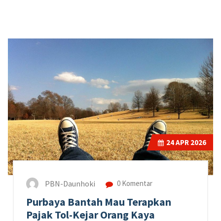
24
APR 2026
PBN-Daunhoki
0 Komentar
Purbaya Bantah Mau Terapkan
Pajak Tol-Kejar Orang Kaya