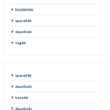
DAUNHOKI
space588
daunhoki
tag4d
space588
daunhoki
nasa4d
daunhoki