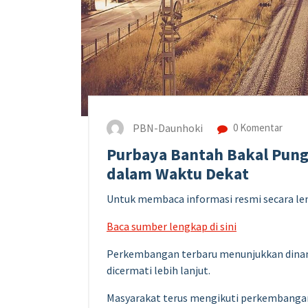
PBN-Daunhoki
0 Komentar
Purbaya Bantah Bakal Pung
dalam Waktu Dekat
Untuk membaca informasi resmi secara leng
Baca sumber lengkap di sini
Perkembangan terbaru menunjukkan dinami
dicermati lebih lanjut.
Masyarakat terus mengikuti perkembangan 