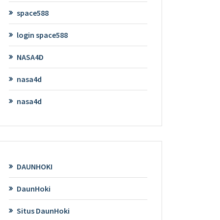
space588
login space588
NASA4D
nasa4d
nasa4d
DAUNHOKI
DaunHoki
Situs DaunHoki