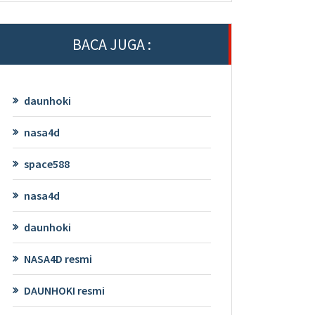
BACA JUGA :
daunhoki
nasa4d
space588
nasa4d
daunhoki
NASA4D resmi
DAUNHOKI resmi