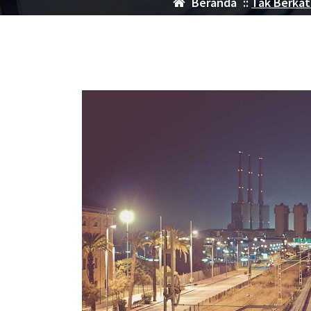
Beranda
::
Tak Berkat