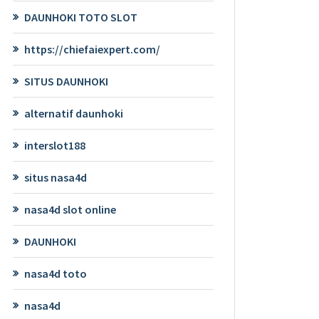
DAUNHOKI TOTO SLOT
https://chiefaiexpert.com/
SITUS DAUNHOKI
alternatif daunhoki
interslot188
situs nasa4d
nasa4d slot online
DAUNHOKI
nasa4d toto
nasa4d