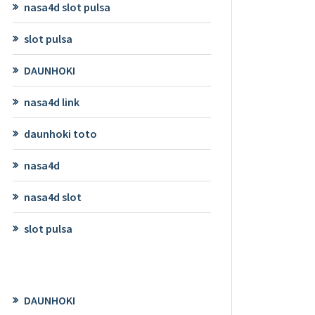
nasa4d slot pulsa
slot pulsa
DAUNHOKI
nasa4d link
daunhoki toto
nasa4d
nasa4d slot
slot pulsa
DAUNHOKI