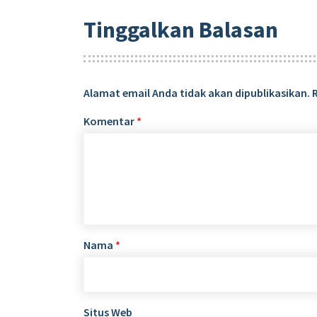
Tinggalkan Balasan
Alamat email Anda tidak akan dipublikasikan.
Komentar
*
Nama
*
Situs Web