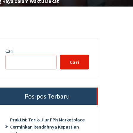
g Kaya dalam Waktu Dekat
Cari
Cari
Pos-pos Terbaru
Praktisi: Tarik-Ulur PPh Marketplace
Cerminkan Rendahnya Kepastian