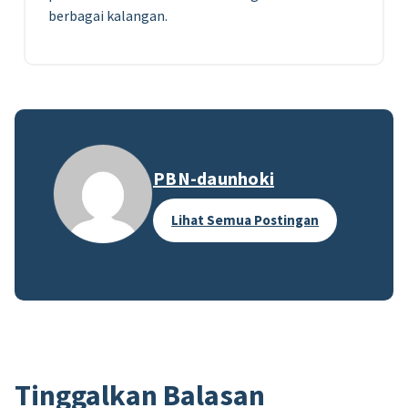
berbagai kalangan.
PBN-daunhoki
Lihat Semua Postingan
Tinggalkan Balasan