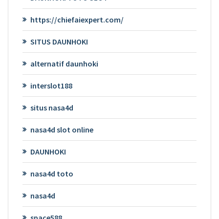
https://chiefaiexpert.com/
SITUS DAUNHOKI
alternatif daunhoki
interslot188
situs nasa4d
nasa4d slot online
DAUNHOKI
nasa4d toto
nasa4d
space588