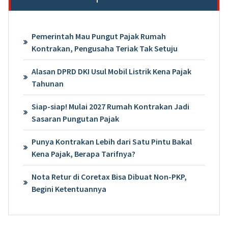
Pemerintah Mau Pungut Pajak Rumah
Kontrakan, Pengusaha Teriak Tak Setuju
Alasan DPRD DKI Usul Mobil Listrik Kena Pajak
Tahunan
Siap-siap! Mulai 2027 Rumah Kontrakan Jadi
Sasaran Pungutan Pajak
Punya Kontrakan Lebih dari Satu Pintu Bakal
Kena Pajak, Berapa Tarifnya?
Nota Retur di Coretax Bisa Dibuat Non-PKP,
Begini Ketentuannya