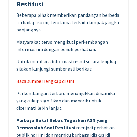
Restitusi
Beberapa pihak memberikan pandangan berbeda
terhadap isu ini, terutama terkait dampak jangka
panjangnya.
Masyarakat terus mengikuti perkembangan
informasi ini dengan penuh perhatian.
Untuk membaca informasi resmi secara lengkap,
silakan kunjungi sumber asli berikut:
Baca sumber lengkap di sini
Perkembangan terbaru menunjukkan dinamika
yang cukup signifikan dan menarik untuk
dicermati lebih lanjut.
Purbaya Bakal Bebas Tugaskan ASN yang
Bermasalah Soal Restitusi
menjadi perhatian
publik hari ini dan memicu berbagai diskusi di