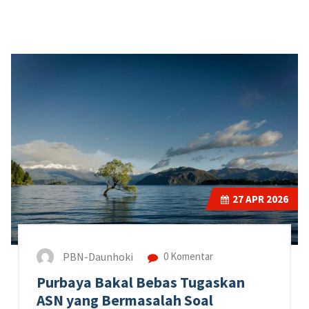
27
APR 2026
PBN-Daunhoki
0 Komentar
Purbaya Bakal Bebas Tugaskan
ASN yang Bermasalah Soal