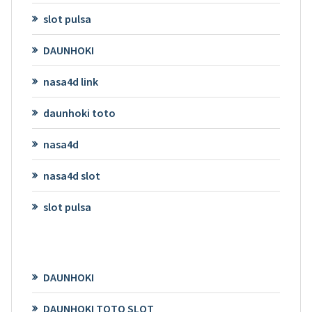
slot pulsa
DAUNHOKI
nasa4d link
daunhoki toto
nasa4d
nasa4d slot
slot pulsa
DAUNHOKI
DAUNHOKI TOTO SLOT