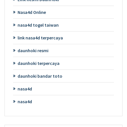
Nasa4d Online
nasa4d togel taiwan
link nasa4d terpercaya
daunhoki resmi
daunhoki terpercaya
daunhoki bandar toto
nasa4d
nasa4d