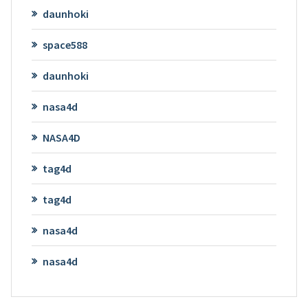
daunhoki
space588
daunhoki
nasa4d
NASA4D
tag4d
tag4d
nasa4d
nasa4d