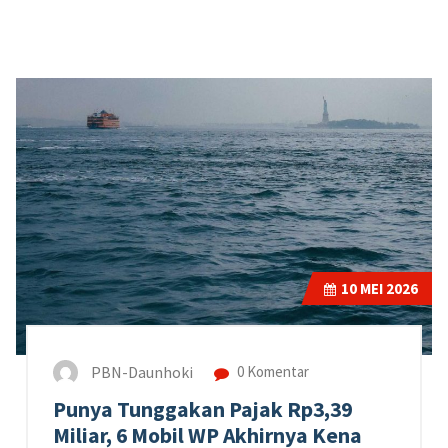
10
MEI 2026
PBN-Daunhoki
0 Komentar
Punya Tunggakan Pajak Rp3,39
Miliar, 6 Mobil WP Akhirnya Kena