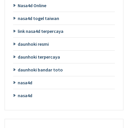
Nasa4d Online
nasa4d togel taiwan
link nasa4d terpercaya
daunhoki resmi
daunhoki terpercaya
daunhoki bandar toto
nasa4d
nasa4d