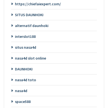
https://chiefaiexpert.com/
SITUS DAUNHOKI
alternatif daunhoki
interslot188
situs nasa4d
nasa4d slot online
DAUNHOKI
nasa4d toto
nasa4d
space588