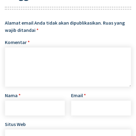
Alamat email Anda tidak akan dipublikasikan.
Ruas yang
wajib ditandai
*
Komentar
*
Nama
*
Email
*
Situs Web