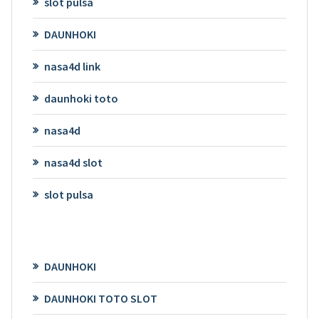
slot pulsa
DAUNHOKI
nasa4d link
daunhoki toto
nasa4d
nasa4d slot
slot pulsa
DAUNHOKI
DAUNHOKI TOTO SLOT