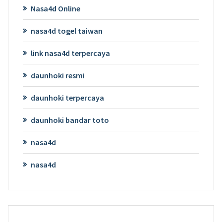
Nasa4d Online
nasa4d togel taiwan
link nasa4d terpercaya
daunhoki resmi
daunhoki terpercaya
daunhoki bandar toto
nasa4d
nasa4d