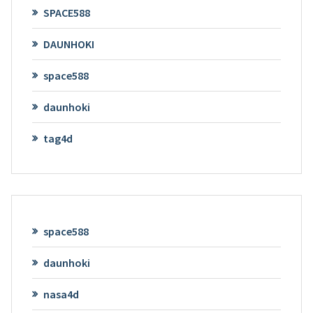
SPACE588
DAUNHOKI
space588
daunhoki
tag4d
space588
daunhoki
nasa4d