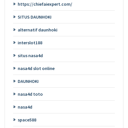
https://chiefaiexpert.com/
SITUS DAUNHOKI
alternatif daunhoki
interslot188
situs nasa4d
nasa4d slot online
DAUNHOKI
nasa4d toto
nasa4d
space588