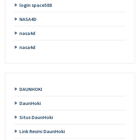
login space588
NASA4D
nasa4d
nasa4d
DAUNHOKI
DaunHoki
Situs DaunHoki
Link Resmi DaunHoki