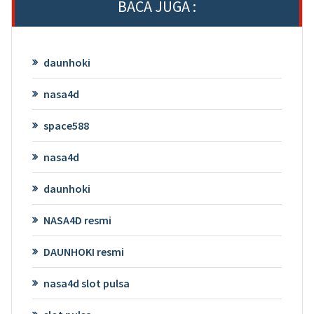
BACA JUGA :
daunhoki
nasa4d
space588
nasa4d
daunhoki
NASA4D resmi
DAUNHOKI resmi
nasa4d slot pulsa