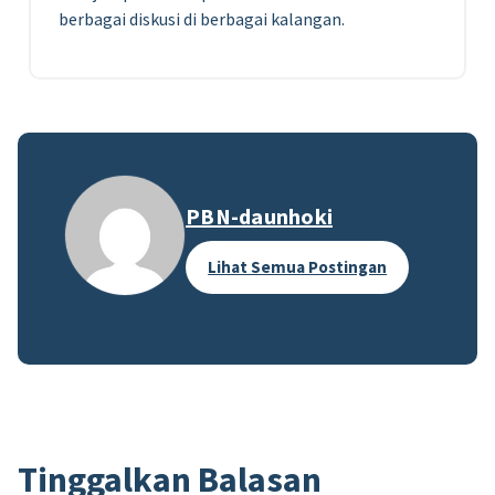
berbagai diskusi di berbagai kalangan.
PBN-daunhoki
Lihat Semua Postingan
Tinggalkan Balasan