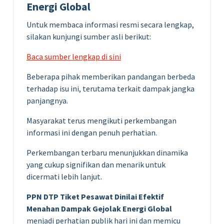
Energi Global
Untuk membaca informasi resmi secara lengkap,
silakan kunjungi sumber asli berikut:
Baca sumber lengkap di sini
Beberapa pihak memberikan pandangan berbeda
terhadap isu ini, terutama terkait dampak jangka
panjangnya.
Masyarakat terus mengikuti perkembangan
informasi ini dengan penuh perhatian.
Perkembangan terbaru menunjukkan dinamika
yang cukup signifikan dan menarik untuk
dicermati lebih lanjut.
PPN DTP Tiket Pesawat Dinilai Efektif
Menahan Dampak Gejolak Energi Global
menjadi perhatian publik hari ini dan memicu