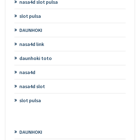
nasa4d slot pulsa
slot pulsa
DAUNHOKI
nasa4d link
daunhoki toto
nasa4d
nasa4d slot
slot pulsa
DAUNHOKI