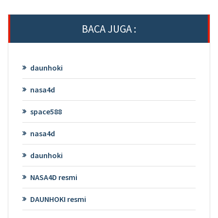
BACA JUGA :
daunhoki
nasa4d
space588
nasa4d
daunhoki
NASA4D resmi
DAUNHOKI resmi