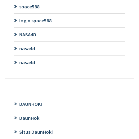
space588
login space588
NASA4D
nasa4d
nasa4d
DAUNHOKI
DaunHoki
Situs DaunHoki