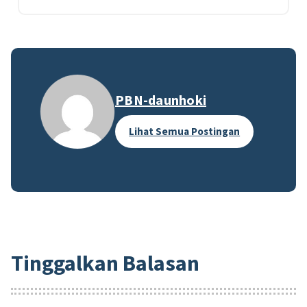
PBN-daunhoki
Lihat Semua Postingan
Tinggalkan Balasan