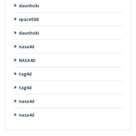
daunhoki
space588
daunhoki
nasa4d
NASA4D
tag4d
tag4d
nasa4d
nasa4d