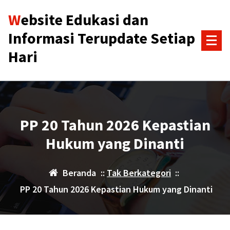
Lewati
Website Edukasi dan
ke
konten
Informasi Terupdate Setiap
Hari
PP 20 Tahun 2026 Kepastian
Hukum yang Dinanti
Beranda
::
Tak Berkategori
::
PP 20 Tahun 2026 Kepastian Hukum yang Dinanti