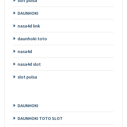
slot pulsa
DAUNHOKI
nasa4d link
daunhoki toto
nasa4d
nasa4d slot
slot pulsa
DAUNHOKI
DAUNHOKI TOTO SLOT