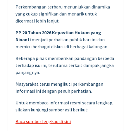
Perkembangan terbaru menunjukkan dinamika
yang cukup signifikan dan menarik untuk
dicermati lebih lanjut.
PP 20 Tahun 2026 Kepastian Hukum yang
Dinanti
menjadi perhatian publik hari ini dan
memicu berbagai diskusi di berbagai kalangan.
Beberapa pihak memberikan pandangan berbeda
terhadap isu ini, terutama terkait dampak jangka
panjangnya.
Masyarakat terus mengikuti perkembangan
informasi ini dengan penuh perhatian.
Untuk membaca informasi resmi secara lengkap,
silakan kunjungi sumber asli berikut:
Baca sumber lengkap di sini