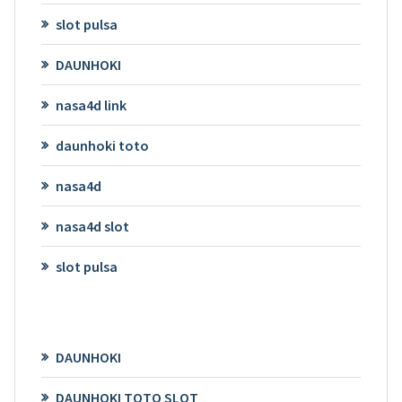
slot pulsa
DAUNHOKI
nasa4d link
daunhoki toto
nasa4d
nasa4d slot
slot pulsa
DAUNHOKI
DAUNHOKI TOTO SLOT