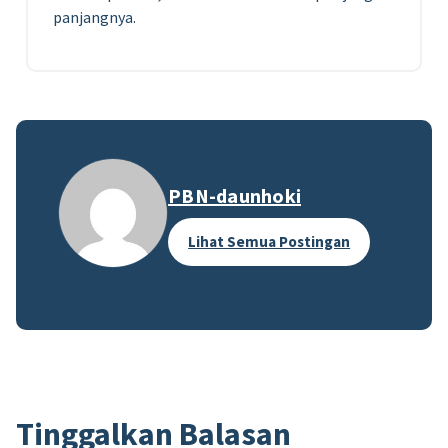
panjangnya.
PBN-daunhoki
Lihat Semua Postingan
Tinggalkan Balasan