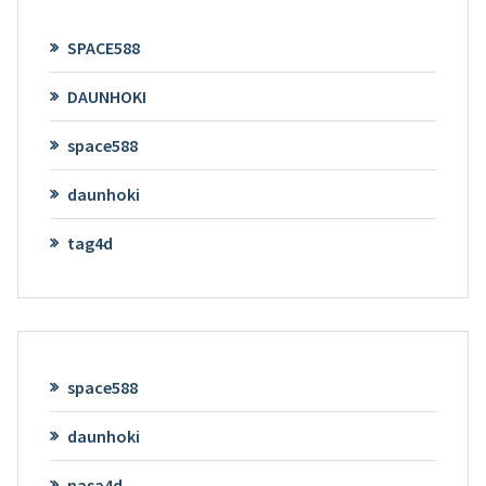
SPACE588
DAUNHOKI
space588
daunhoki
tag4d
space588
daunhoki
nasa4d