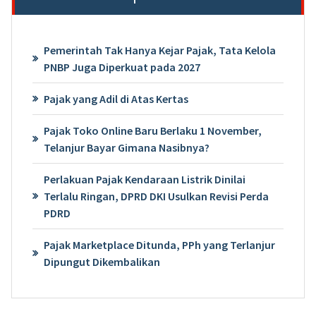
Pemerintah Tak Hanya Kejar Pajak, Tata Kelola
PNBP Juga Diperkuat pada 2027
Pajak yang Adil di Atas Kertas
Pajak Toko Online Baru Berlaku 1 November,
Telanjur Bayar Gimana Nasibnya?
Perlakuan Pajak Kendaraan Listrik Dinilai
Terlalu Ringan, DPRD DKI Usulkan Revisi Perda
PDRD
Pajak Marketplace Ditunda, PPh yang Terlanjur
Dipungut Dikembalikan