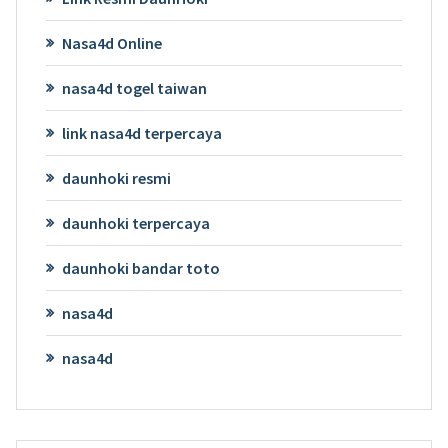
Nasa4d Online
nasa4d togel taiwan
link nasa4d terpercaya
daunhoki resmi
daunhoki terpercaya
daunhoki bandar toto
nasa4d
nasa4d