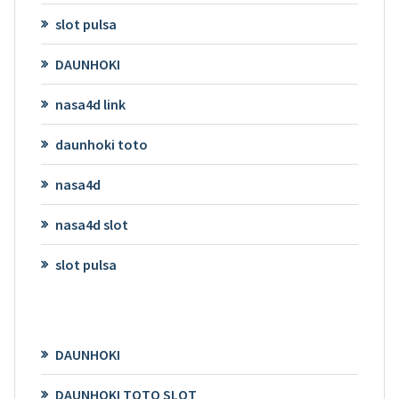
slot pulsa
DAUNHOKI
nasa4d link
daunhoki toto
nasa4d
nasa4d slot
slot pulsa
DAUNHOKI
DAUNHOKI TOTO SLOT