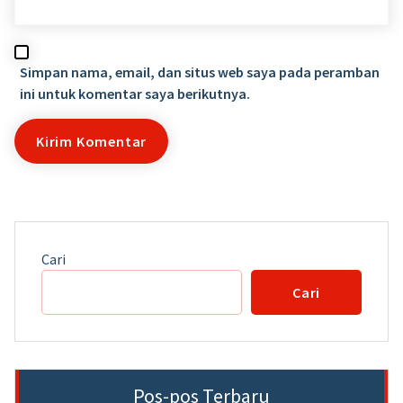
Simpan nama, email, dan situs web saya pada peramban
ini untuk komentar saya berikutnya.
Cari
Cari
Pos-pos Terbaru