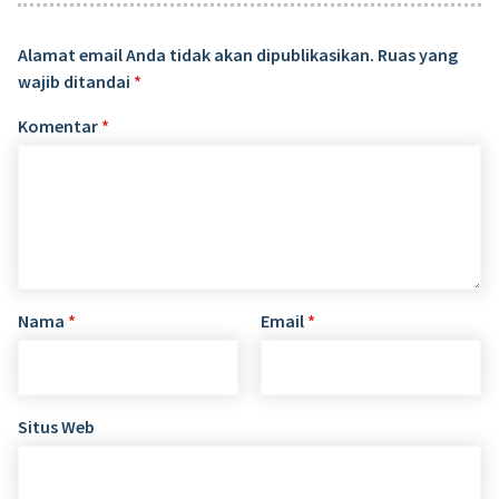
Alamat email Anda tidak akan dipublikasikan.
Ruas yang
wajib ditandai
*
Komentar
*
Nama
*
Email
*
Situs Web