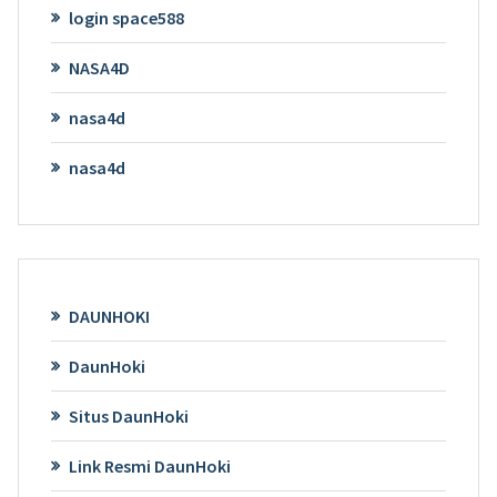
login space588
NASA4D
nasa4d
nasa4d
DAUNHOKI
DaunHoki
Situs DaunHoki
Link Resmi DaunHoki