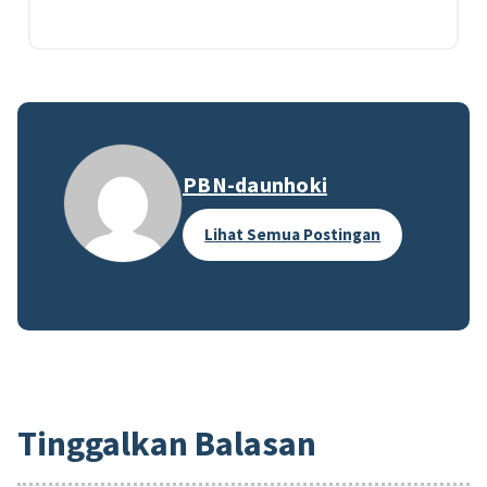
PBN-daunhoki
Lihat Semua Postingan
Tinggalkan Balasan