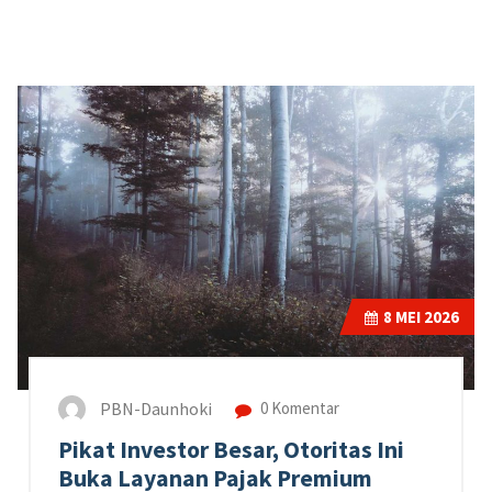
8
MEI 2026
PBN-Daunhoki
0 Komentar
Pikat Investor Besar, Otoritas Ini
Buka Layanan Pajak Premium