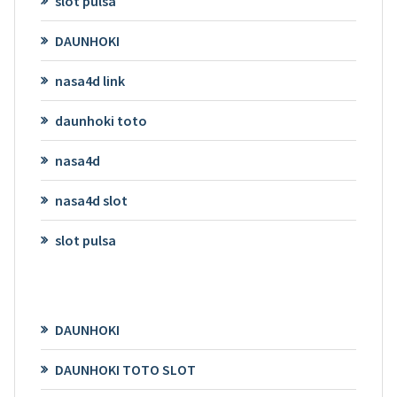
slot pulsa
DAUNHOKI
nasa4d link
daunhoki toto
nasa4d
nasa4d slot
slot pulsa
DAUNHOKI
DAUNHOKI TOTO SLOT