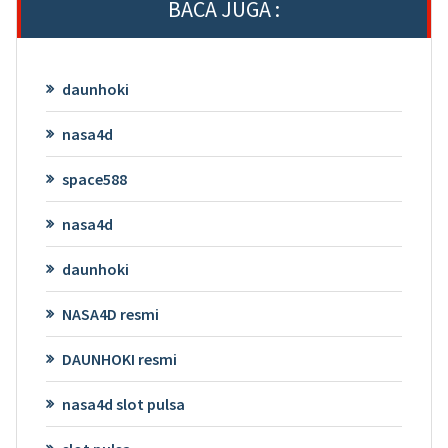
BACA JUGA :
daunhoki
nasa4d
space588
nasa4d
daunhoki
NASA4D resmi
DAUNHOKI resmi
nasa4d slot pulsa