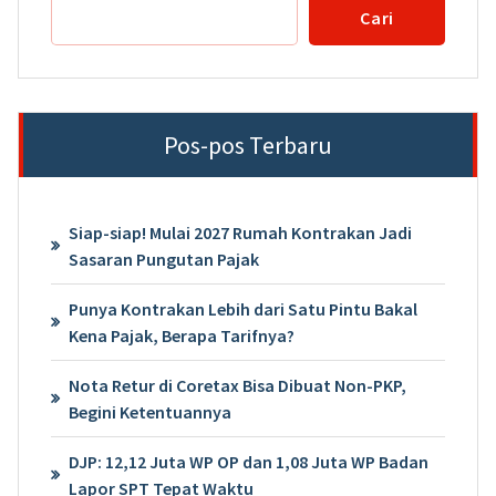
Cari
Pos-pos Terbaru
Siap-siap! Mulai 2027 Rumah Kontrakan Jadi
Sasaran Pungutan Pajak
Punya Kontrakan Lebih dari Satu Pintu Bakal
Kena Pajak, Berapa Tarifnya?
Nota Retur di Coretax Bisa Dibuat Non-PKP,
Begini Ketentuannya
DJP: 12,12 Juta WP OP dan 1,08 Juta WP Badan
Lapor SPT Tepat Waktu