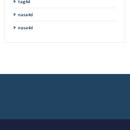
tag4d
nasa4d
nasa4d