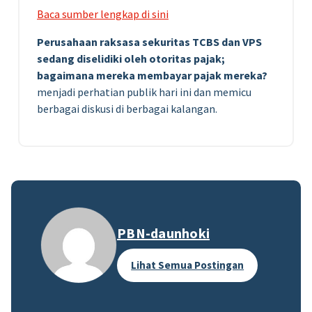
Baca sumber lengkap di sini
Perusahaan raksasa sekuritas TCBS dan VPS
sedang diselidiki oleh otoritas pajak;
bagaimana mereka membayar pajak mereka?
menjadi perhatian publik hari ini dan memicu
berbagai diskusi di berbagai kalangan.
PBN-daunhoki
Lihat Semua Postingan