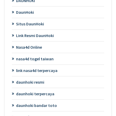
DAUNHOKI
DaunHoki
Situs DaunHoki
Link Resmi DaunHoki
Nasa4d Online
nasa4d togel taiwan
link nasa4d terpercaya
daunhoki resmi
daunhoki terpercaya
daunhoki bandar toto