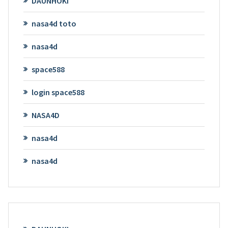
DAUNHOKI
nasa4d toto
nasa4d
space588
login space588
NASA4D
nasa4d
nasa4d