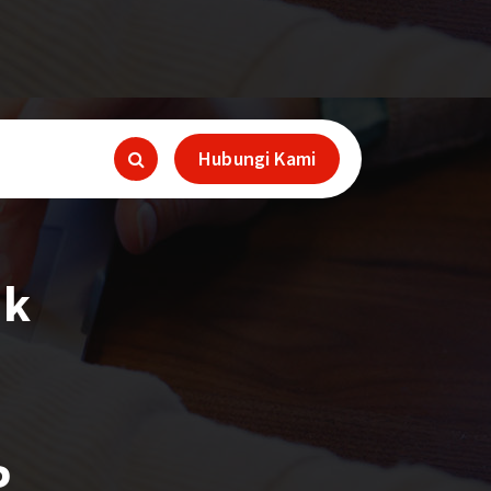
Hubungi Kami
ak
P