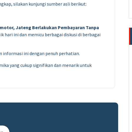
kap, silakan kunjungi sumber asli berikut:
rmotor, Jateng Berlakukan Pembayaran Tanpa
k hari ini dan memicu berbagai diskusi di berbagai
informasi ini dengan penuh perhatian.
ka yang cukup signifikan dan menarik untuk