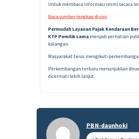
Untuk membaca informasi resmi secara leng
Baca sumber lengkap di sini
Permudah Layanan Pajak Kendaraan Be
KTP Pemilik Lama
menjadi perhatian publi
kalangan.
Masyarakat terus mengikuti perkembangan 
Perkembangan terbaru menunjukkan dinami
dicermati lebih lanjut.
PBN-daunhoki