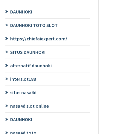
DAUNHOKI
DAUNHOKI TOTO SLOT
https://chiefaiexpert.com/
SITUS DAUNHOKI
alternatif daunhoki
interslot188
situs nasa4d
nasa4d slot online
DAUNHOKI
nasa4d toto