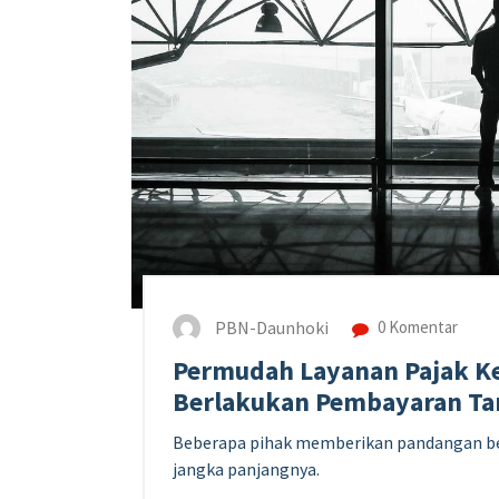
PBN-Daunhoki
0 Komentar
Permudah Layanan Pajak K
Berlakukan Pembayaran Ta
Beberapa pihak memberikan pandangan ber
jangka panjangnya.