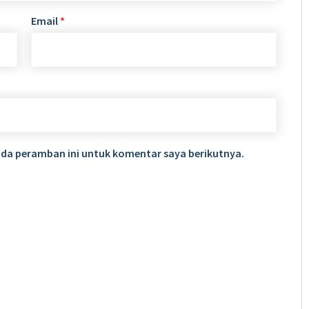
Email
*
ada peramban ini untuk komentar saya berikutnya.