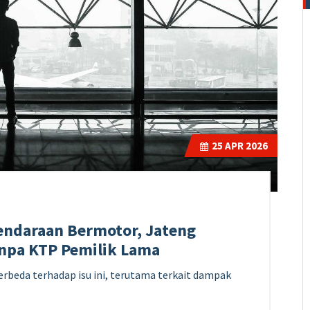
25
APR 2026
endaraan Bermotor, Jateng
npa KTP Pemilik Lama
beda terhadap isu ini, terutama terkait dampak