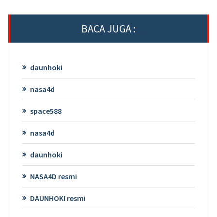
BACA JUGA :
daunhoki
nasa4d
space588
nasa4d
daunhoki
NASA4D resmi
DAUNHOKI resmi