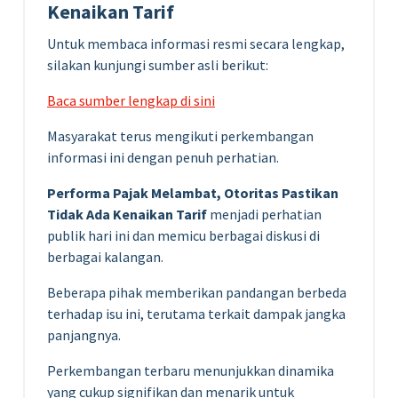
Kenaikan Tarif
Untuk membaca informasi resmi secara lengkap,
silakan kunjungi sumber asli berikut:
Baca sumber lengkap di sini
Masyarakat terus mengikuti perkembangan
informasi ini dengan penuh perhatian.
Performa Pajak Melambat, Otoritas Pastikan
Tidak Ada Kenaikan Tarif
menjadi perhatian
publik hari ini dan memicu berbagai diskusi di
berbagai kalangan.
Beberapa pihak memberikan pandangan berbeda
terhadap isu ini, terutama terkait dampak jangka
panjangnya.
Perkembangan terbaru menunjukkan dinamika
yang cukup signifikan dan menarik untuk