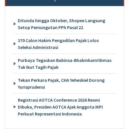
Ditunda hingga Oktober, Shopee Langsung
Setop Pemungutan PPh Pasal 22
370 Calon Hakim Pengadilan Pajak Lolos
Seleksi Administrasi
Purbaya Tegaskan Babinsa-Bhabinkamtibmas
Tak Ikut Tagih Pajak
Tekan Perkara Pajak, CHA Yeheskiel Dorong
Yurisprudensi
Registrasi AOTCA Conference 2026 Resmi
Dibuka, Presiden AOTCA Ajak Anggota IKPI
Perkuat Representasi Indonesia