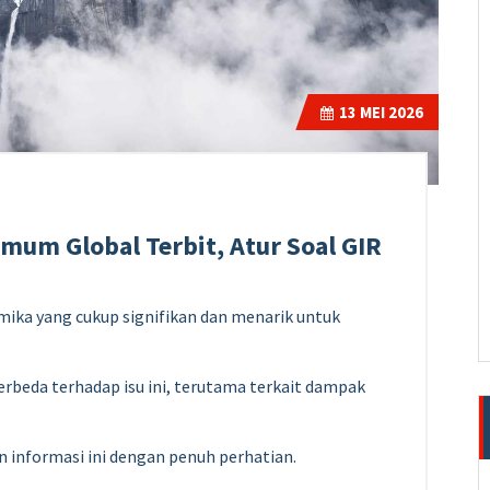
13
MEI 2026
imum Global Terbit, Atur Soal GIR
ka yang cukup signifikan dan menarik untuk
beda terhadap isu ini, terutama terkait dampak
informasi ini dengan penuh perhatian.