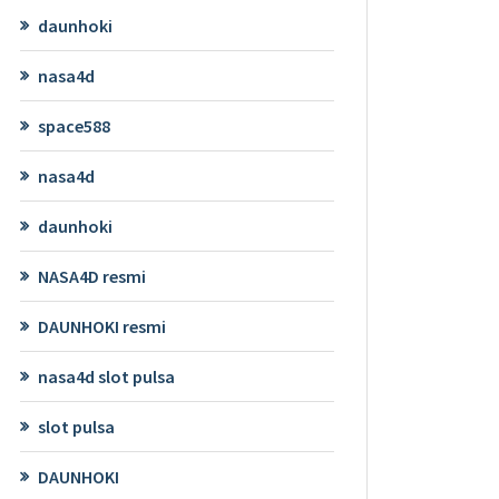
daunhoki
nasa4d
space588
nasa4d
daunhoki
NASA4D resmi
DAUNHOKI resmi
nasa4d slot pulsa
slot pulsa
DAUNHOKI