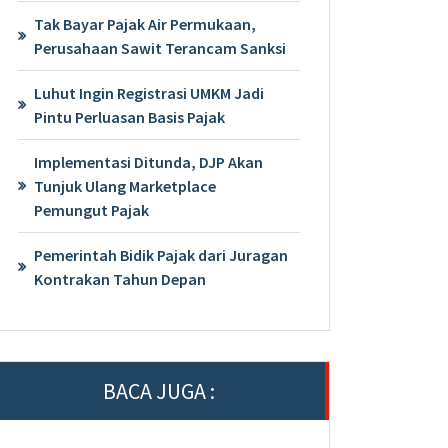
Tak Bayar Pajak Air Permukaan,
Perusahaan Sawit Terancam Sanksi
Luhut Ingin Registrasi UMKM Jadi
Pintu Perluasan Basis Pajak
Implementasi Ditunda, DJP Akan
Tunjuk Ulang Marketplace
Pemungut Pajak
Pemerintah Bidik Pajak dari Juragan
Kontrakan Tahun Depan
BACA JUGA :