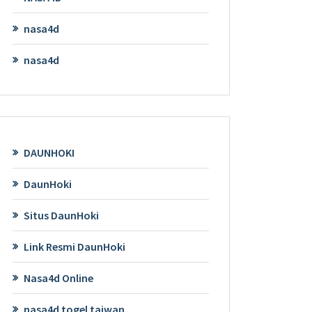
nasa4d
nasa4d
DAUNHOKI
DaunHoki
Situs DaunHoki
Link Resmi DaunHoki
Nasa4d Online
nasa4d togel taiwan