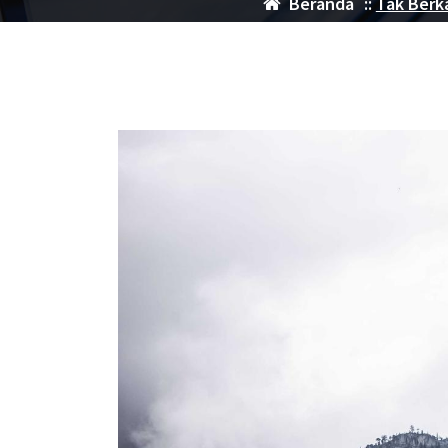
Beranda
::
Tak Berk