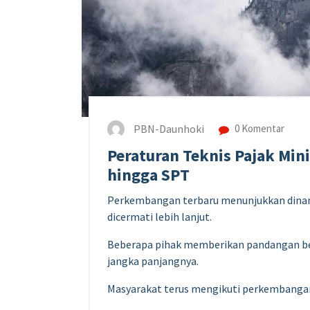
PBN-Daunhoki
0 Komentar
Peraturan Teknis Pajak Min
hingga SPT
Perkembangan terbaru menunjukkan dinami
dicermati lebih lanjut.
Beberapa pihak memberikan pandangan ber
jangka panjangnya.
Masyarakat terus mengikuti perkembangan 