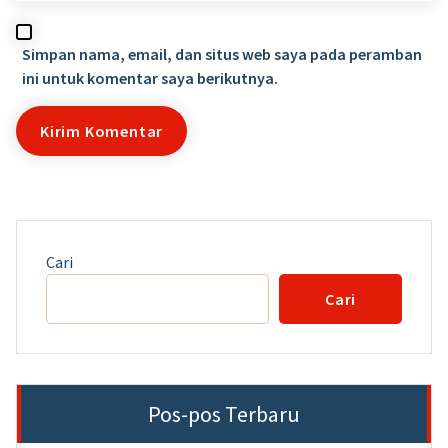
Simpan nama, email, dan situs web saya pada peramban
ini untuk komentar saya berikutnya.
Cari
Cari
Pos-pos Terbaru