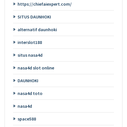
https://chiefaiexpert.com/
SITUS DAUNHOKI
alternatif daunhoki
interslot188
situs nasa4d
nasa4d slot online
DAUNHOKI
nasa4d toto
nasa4d
space588