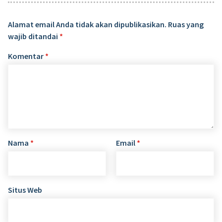
Alamat email Anda tidak akan dipublikasikan.
Ruas yang
wajib ditandai
*
Komentar
*
Nama
*
Email
*
Situs Web