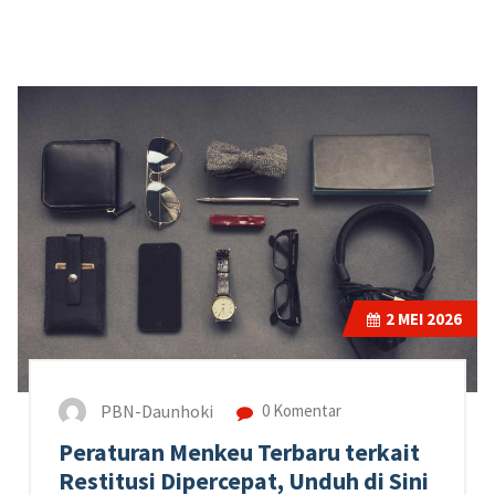
2
MEI 2026
PBN-Daunhoki
0 Komentar
Peraturan Menkeu Terbaru terkait
Restitusi Dipercepat, Unduh di Sini