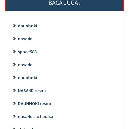
BACA JUGA :
daunhoki
nasa4d
space588
nasa4d
daunhoki
NASA4D resmi
DAUNHOKI resmi
nasa4d slot pulsa