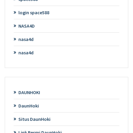
login space588
NASA4D
nasa4d
nasa4d
DAUNHOKI
DaunHoki
Situs DaunHoki
Link Resmi DaunHoki