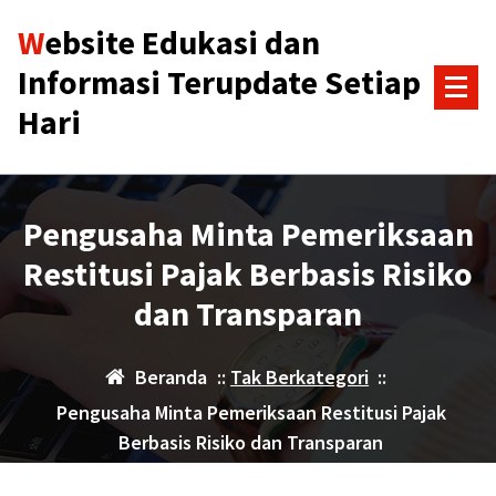
Lewati
Website Edukasi dan
ke
konten
Informasi Terupdate Setiap
Hari
Pengusaha Minta Pemeriksaan
Restitusi Pajak Berbasis Risiko
dan Transparan
Beranda
::
Tak Berkategori
::
Pengusaha Minta Pemeriksaan Restitusi Pajak
Berbasis Risiko dan Transparan