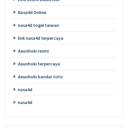
Nasa4d Online
nasa4d togel taiwan
link nasa4d terpercaya
daunhoki resmi
daunhoki terpercaya
daunhoki bandar toto
nasa4d
nasa4d