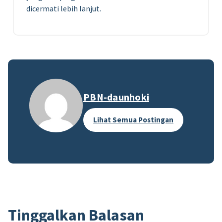
dicermati lebih lanjut.
PBN-daunhoki
Lihat Semua Postingan
Tinggalkan Balasan