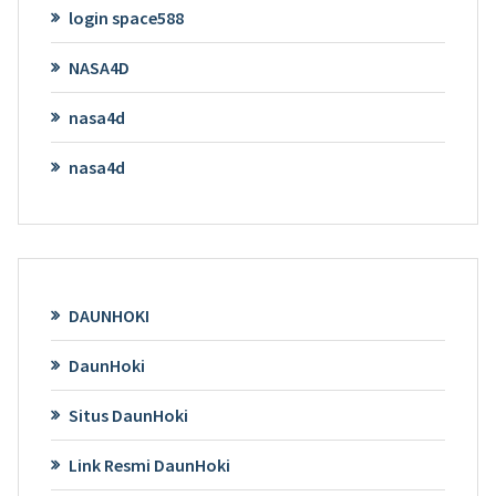
login space588
NASA4D
nasa4d
nasa4d
DAUNHOKI
DaunHoki
Situs DaunHoki
Link Resmi DaunHoki