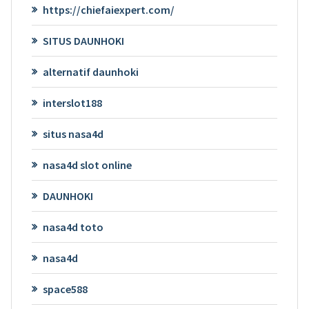
https://chiefaiexpert.com/
SITUS DAUNHOKI
alternatif daunhoki
interslot188
situs nasa4d
nasa4d slot online
DAUNHOKI
nasa4d toto
nasa4d
space588