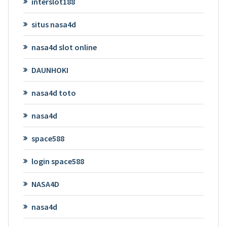
interslot188
situs nasa4d
nasa4d slot online
DAUNHOKI
nasa4d toto
nasa4d
space588
login space588
NASA4D
nasa4d