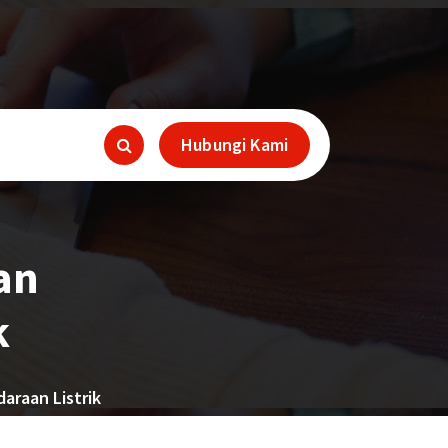
Hubungi Kami
an
k
araan Listrik