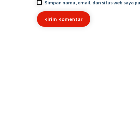
Simpan nama, email, dan situs web saya p