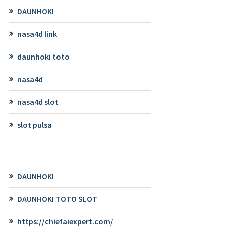
DAUNHOKI
nasa4d link
daunhoki toto
nasa4d
nasa4d slot
slot pulsa
DAUNHOKI
DAUNHOKI TOTO SLOT
https://chiefaiexpert.com/