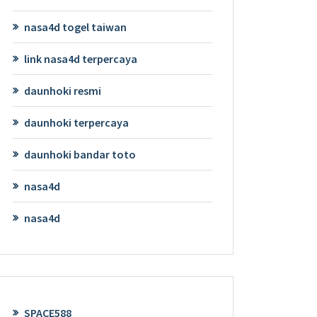
nasa4d togel taiwan
link nasa4d terpercaya
daunhoki resmi
daunhoki terpercaya
daunhoki bandar toto
nasa4d
nasa4d
SPACE588