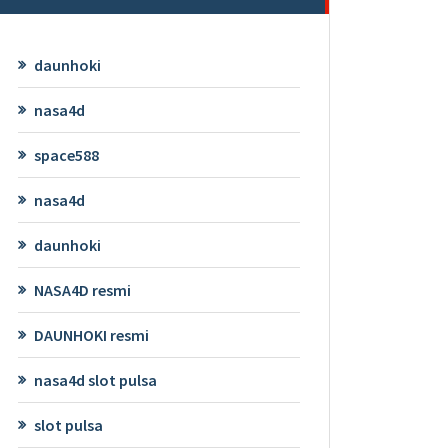
daunhoki
nasa4d
space588
nasa4d
daunhoki
NASA4D resmi
DAUNHOKI resmi
nasa4d slot pulsa
slot pulsa