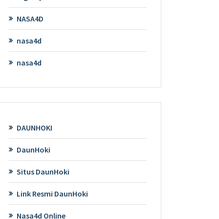
NASA4D
nasa4d
nasa4d
DAUNHOKI
DaunHoki
Situs DaunHoki
Link Resmi DaunHoki
Nasa4d Online