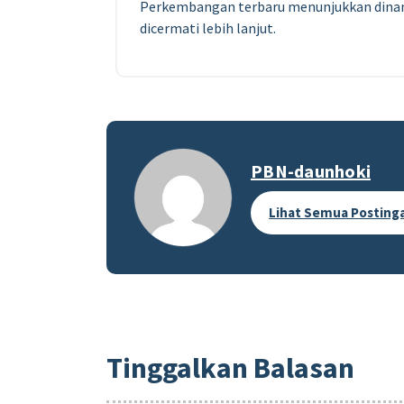
Perkembangan terbaru menunjukkan dinami
dicermati lebih lanjut.
PBN-daunhoki
Lihat Semua Posting
Tinggalkan Balasan