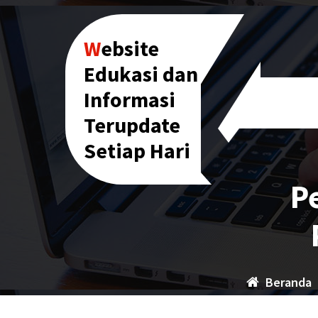
Lewati
ke
konten
Website
Edukasi dan
Informasi
Terupdate
Setiap Hari
P
Beranda