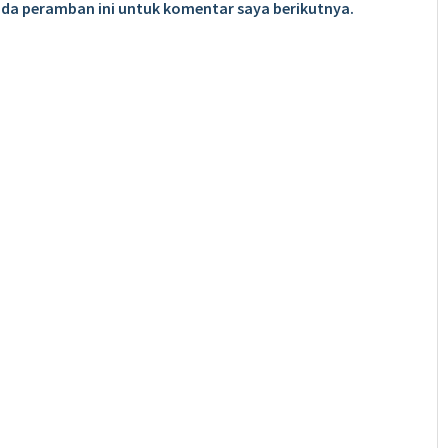
ada peramban ini untuk komentar saya berikutnya.