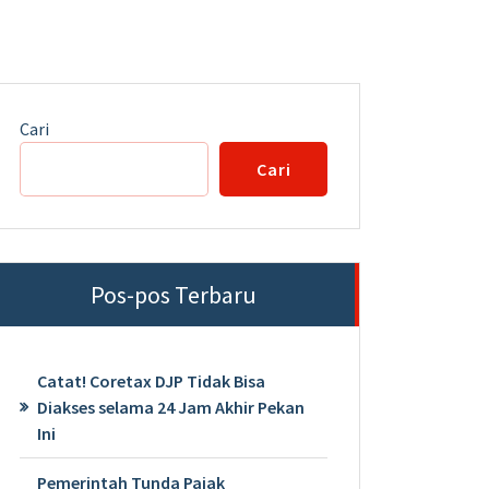
Cari
Cari
Pos-pos Terbaru
Catat! Coretax DJP Tidak Bisa
Diakses selama 24 Jam Akhir Pekan
Ini
Pemerintah Tunda Pajak