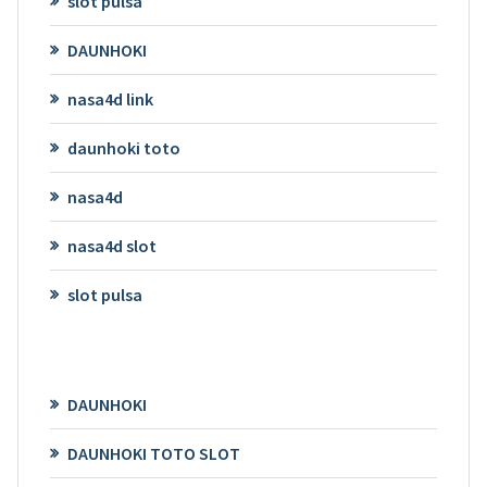
slot pulsa
DAUNHOKI
nasa4d link
daunhoki toto
nasa4d
nasa4d slot
slot pulsa
DAUNHOKI
DAUNHOKI TOTO SLOT