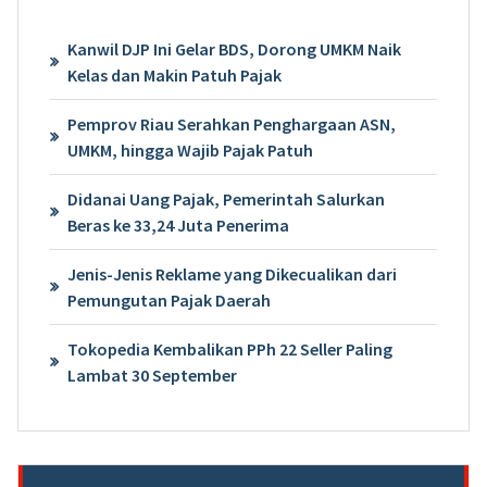
Kanwil DJP Ini Gelar BDS, Dorong UMKM Naik
Kelas dan Makin Patuh Pajak
Pemprov Riau Serahkan Penghargaan ASN,
UMKM, hingga Wajib Pajak Patuh
Didanai Uang Pajak, Pemerintah Salurkan
Beras ke 33,24 Juta Penerima
Jenis-Jenis Reklame yang Dikecualikan dari
Pemungutan Pajak Daerah
Tokopedia Kembalikan PPh 22 Seller Paling
Lambat 30 September