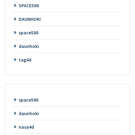
SPACE588
DAUNHOKI
space588
daunhoki
tag4d
space588
daunhoki
nasa4d