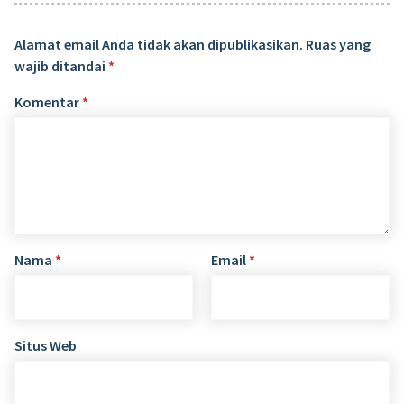
Alamat email Anda tidak akan dipublikasikan.
Ruas yang
wajib ditandai
*
Komentar
*
Nama
*
Email
*
Situs Web