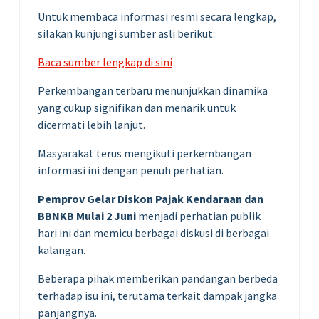
Untuk membaca informasi resmi secara lengkap,
silakan kunjungi sumber asli berikut:
Baca sumber lengkap di sini
Perkembangan terbaru menunjukkan dinamika
yang cukup signifikan dan menarik untuk
dicermati lebih lanjut.
Masyarakat terus mengikuti perkembangan
informasi ini dengan penuh perhatian.
Pemprov Gelar Diskon Pajak Kendaraan dan
BBNKB Mulai 2 Juni
menjadi perhatian publik
hari ini dan memicu berbagai diskusi di berbagai
kalangan.
Beberapa pihak memberikan pandangan berbeda
terhadap isu ini, terutama terkait dampak jangka
panjangnya.