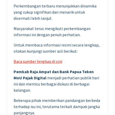
Perkembangan terbaru menunjukkan dinamika
yang cukup signifikan dan menarik untuk
dicermati lebih lanjut.
Masyarakat terus mengikuti perkembangan
informasi ini dengan penuh perhatian.
Untuk membaca informasi resmi secara lengkap,
silakan kunjungi sumber asli berikut:
Baca sumber lengkap di sini
Pemkab Raja Ampat dan Bank Papua Teken
MoU Pajak Digital
menjadi perhatian publik hari
ini dan memicu berbagai diskusi di berbagai
kalangan.
Beberapa pihak memberikan pandangan berbeda
terhadap isu ini, terutama terkait dampak jangka
panjangnya.