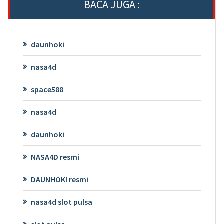
BACA JUGA :
daunhoki
nasa4d
space588
nasa4d
daunhoki
NASA4D resmi
DAUNHOKI resmi
nasa4d slot pulsa