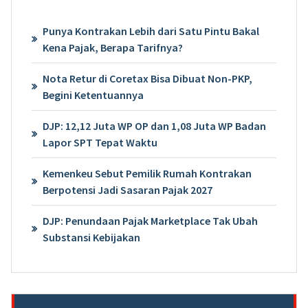
Punya Kontrakan Lebih dari Satu Pintu Bakal
Kena Pajak, Berapa Tarifnya?
Nota Retur di Coretax Bisa Dibuat Non-PKP,
Begini Ketentuannya
DJP: 12,12 Juta WP OP dan 1,08 Juta WP Badan
Lapor SPT Tepat Waktu
Kemenkeu Sebut Pemilik Rumah Kontrakan
Berpotensi Jadi Sasaran Pajak 2027
DJP: Penundaan Pajak Marketplace Tak Ubah
Substansi Kebijakan