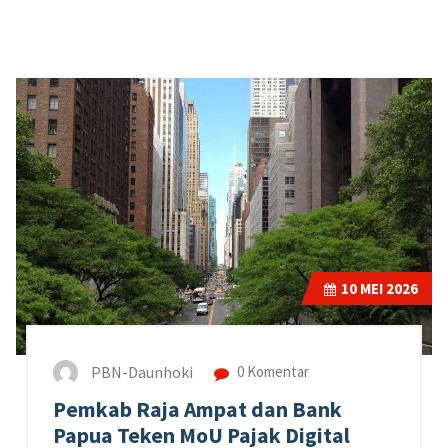
10
MEI 2026
PBN-Daunhoki
0 Komentar
Pemkab Raja Ampat dan Bank
Papua Teken MoU Pajak Digital