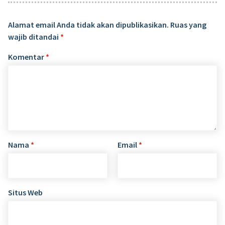
Alamat email Anda tidak akan dipublikasikan.
Ruas yang
wajib ditandai
*
Komentar
*
Nama
*
Email
*
Situs Web