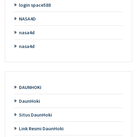
login space588
NASA4D
nasa4d
nasa4d
DAUNHOKI
DaunHoki
Situs DaunHoki
Link Resmi DaunHoki