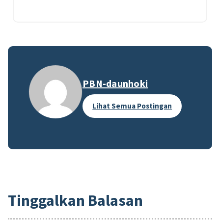
PBN-daunhoki
Lihat Semua Postingan
Tinggalkan Balasan