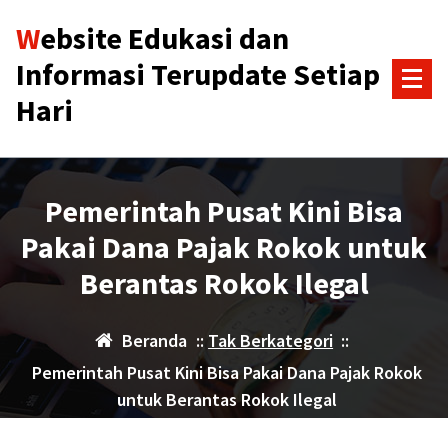
Lewati
Website Edukasi dan
ke
konten
Informasi Terupdate Setiap
Hari
Pemerintah Pusat Kini Bisa
Pakai Dana Pajak Rokok untuk
Berantas Rokok Ilegal
Beranda
::
Tak Berkategori
::
Pemerintah Pusat Kini Bisa Pakai Dana Pajak Rokok
untuk Berantas Rokok Ilegal