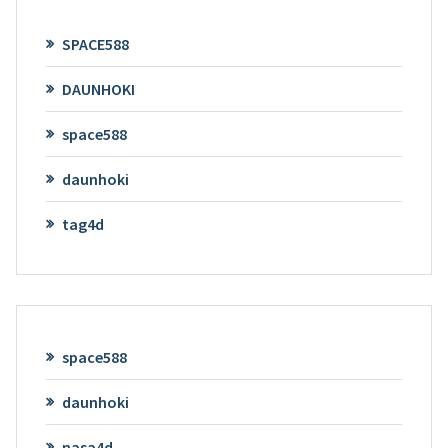
SPACE588
DAUNHOKI
space588
daunhoki
tag4d
space588
daunhoki
nasa4d