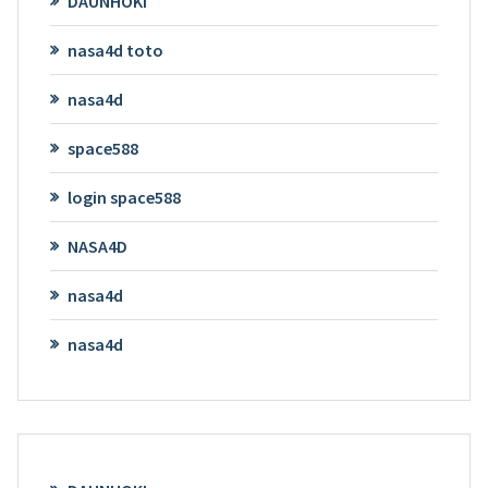
DAUNHOKI
nasa4d toto
nasa4d
space588
login space588
NASA4D
nasa4d
nasa4d