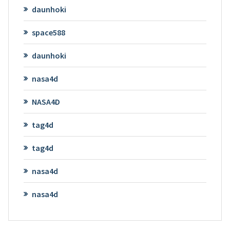
daunhoki
space588
daunhoki
nasa4d
NASA4D
tag4d
tag4d
nasa4d
nasa4d