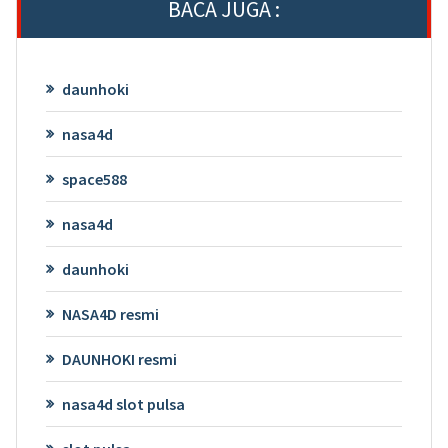
BACA JUGA :
daunhoki
nasa4d
space588
nasa4d
daunhoki
NASA4D resmi
DAUNHOKI resmi
nasa4d slot pulsa