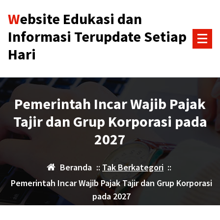
Lewati
Website Edukasi dan
ke
konten
Informasi Terupdate Setiap
Hari
Pemerintah Incar Wajib Pajak
Tajir dan Grup Korporasi pada
2027
Beranda
::
Tak Berkategori
::
Pemerintah Incar Wajib Pajak Tajir dan Grup Korporasi
pada 2027