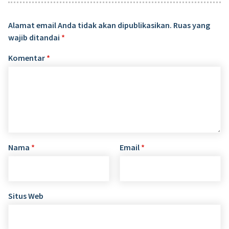
Alamat email Anda tidak akan dipublikasikan.
Ruas yang
wajib ditandai
*
Komentar
*
Nama
*
Email
*
Situs Web