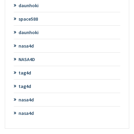
daunhoki
space588
daunhoki
nasa4d
NASA4D
tag4d
tag4d
nasa4d
nasa4d