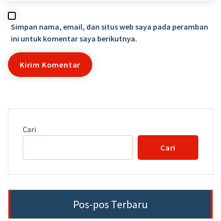
Simpan nama, email, dan situs web saya pada peramban
ini untuk komentar saya berikutnya.
Cari
Cari
Pos-pos Terbaru