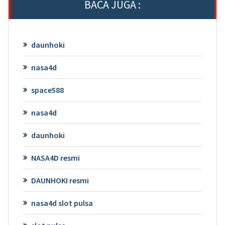
BACA JUGA :
daunhoki
nasa4d
space588
nasa4d
daunhoki
NASA4D resmi
DAUNHOKI resmi
nasa4d slot pulsa