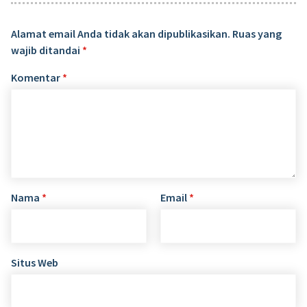
Alamat email Anda tidak akan dipublikasikan.
Ruas yang
wajib ditandai
*
Komentar
*
Nama
*
Email
*
Situs Web