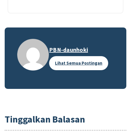
PBN-daunhoki
Lihat Semua Postingan
Tinggalkan Balasan