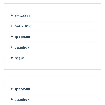
SPACE588
DAUNHOKI
space588
daunhoki
tag4d
space588
daunhoki