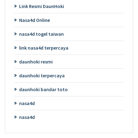
Link Resmi DaunHoki
Nasa4d Online
nasa4d togel taiwan
link nasa4d terpercaya
daunhoki resmi
daunhoki terpercaya
daunhoki bandar toto
nasa4d
nasa4d