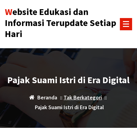
Lewati
Website Edukasi dan
ke
konten
Informasi Terupdate Setiap
Hari
Pajak Suami Istri di Era Digital
Beranda
::
Tak Berkategori
::
Pajak Suami Istri di Era Digital