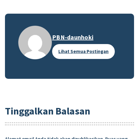
PBN-daunhoki
Lihat Semua Postingan
Tinggalkan Balasan
Alamat email Anda tidak akan dipublikasikan.
Ruas yang