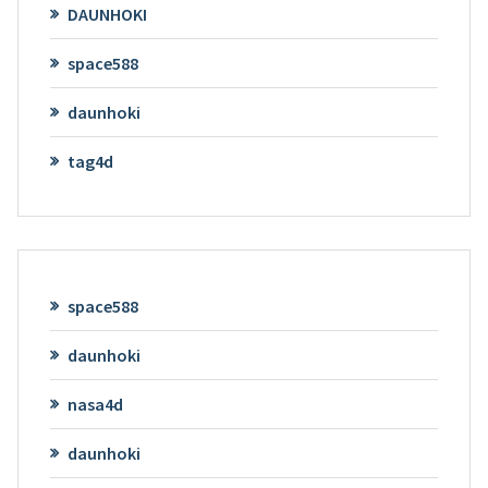
DAUNHOKI
space588
daunhoki
tag4d
space588
daunhoki
nasa4d
daunhoki