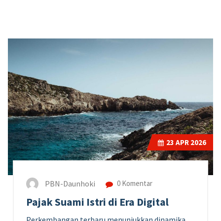
23
APR 2026
PBN-Daunhoki
0 Komentar
Pajak Suami Istri di Era Digital
Perkembangan terbaru menunjukkan dinamika