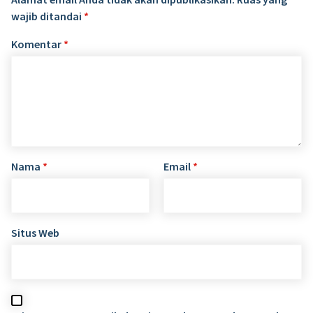
wajib ditandai
*
Komentar
*
Nama
*
Email
*
Situs Web