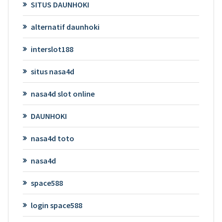
SITUS DAUNHOKI
alternatif daunhoki
interslot188
situs nasa4d
nasa4d slot online
DAUNHOKI
nasa4d toto
nasa4d
space588
login space588