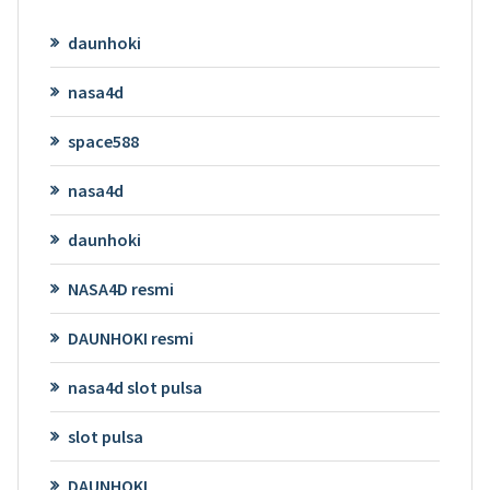
daunhoki
nasa4d
space588
nasa4d
daunhoki
NASA4D resmi
DAUNHOKI resmi
nasa4d slot pulsa
slot pulsa
DAUNHOKI