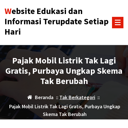
Lewati
Website Edukasi dan
ke
konten
Informasi Terupdate Setiap
Hari
Pajak Mobil Listrik Tak Lagi
Gratis, Purbaya Ungkap Skema
Tak Berubah
Beranda
::
Tak Berkategori
::
Pajak Mobil Listrik Tak Lagi Gratis, Purbaya Ungkap
Skema Tak Berubah