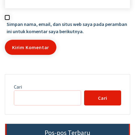
Simpan nama, email, dan situs web saya pada peramban
ini untuk komentar saya berikutnya.
Cari
Cari
Pos-pos Terbaru