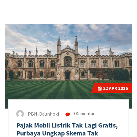
22
APR 2026
PBN-Daunhoki
0 Komentar
Pajak Mobil Listrik Tak Lagi Gratis,
Purbaya Ungkap Skema Tak