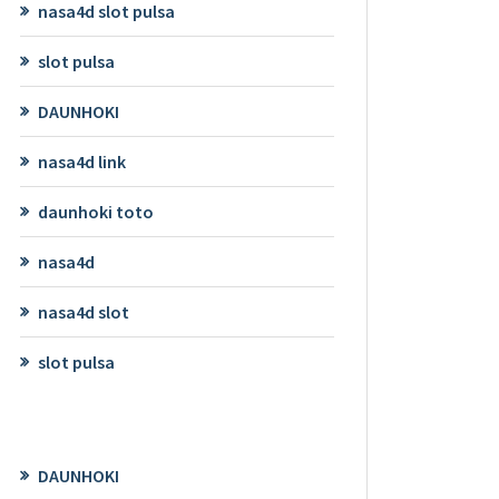
nasa4d slot pulsa
slot pulsa
DAUNHOKI
nasa4d link
daunhoki toto
nasa4d
nasa4d slot
slot pulsa
DAUNHOKI