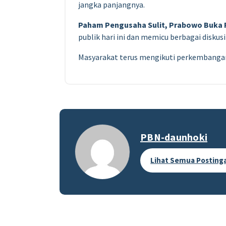
jangka panjangnya.
Paham Pengusaha Sulit, Prabowo Buka R
publik hari ini dan memicu berbagai diskusi
Masyarakat terus mengikuti perkembangan 
PBN-daunhoki
Lihat Semua Posting