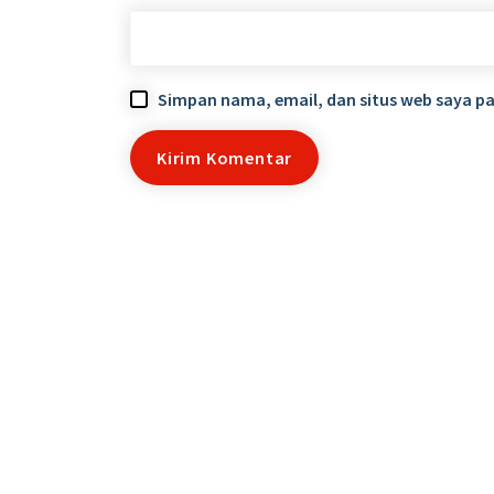
Simpan nama, email, dan situs web saya p