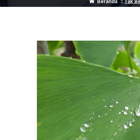
Beranda
::
Tak Be