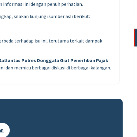
informasi ini dengan penuh perhatian.
kap, silakan kunjungi sumber asli berikut:
beda terhadap isu ini, terutama terkait dampak
atlantas Polres Donggala Giat Penertiban Pajak
ini dan memicu berbagai diskusi di berbagai kalangan.
an