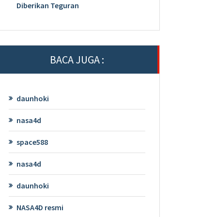
Diberikan Teguran
BACA JUGA :
daunhoki
nasa4d
space588
nasa4d
daunhoki
NASA4D resmi