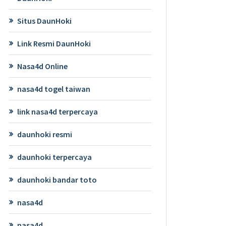
Situs DaunHoki
Link Resmi DaunHoki
Nasa4d Online
nasa4d togel taiwan
link nasa4d terpercaya
daunhoki resmi
daunhoki terpercaya
daunhoki bandar toto
nasa4d
nasa4d