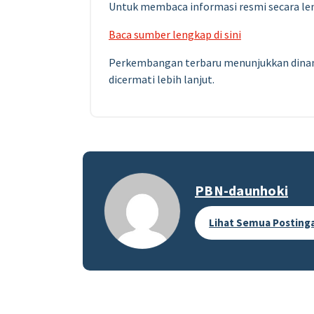
Untuk membaca informasi resmi secara leng
Baca sumber lengkap di sini
Perkembangan terbaru menunjukkan dinami
dicermati lebih lanjut.
PBN-daunhoki
Lihat Semua Posting