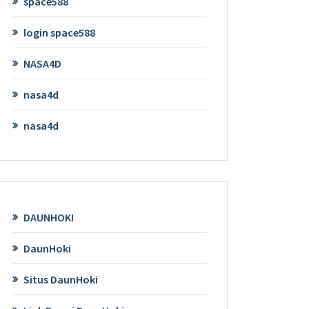
space588
login space588
NASA4D
nasa4d
nasa4d
DAUNHOKI
DaunHoki
Situs DaunHoki