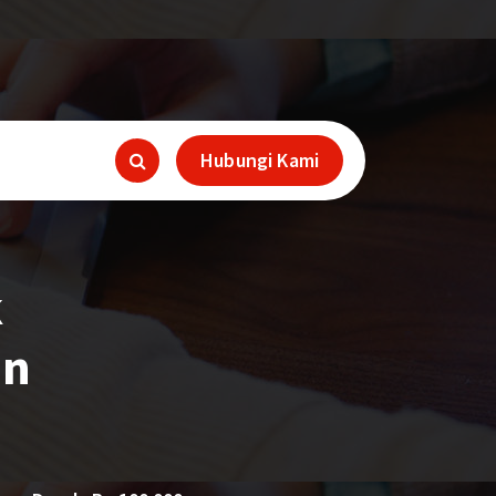
Hubungi Kami
k
an