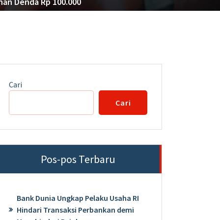
ihan Denda Rp 100.000
Cari
Cari
Pos-pos Terbaru
Bank Dunia Ungkap Pelaku Usaha RI
Hindari Transaksi Perbankan demi