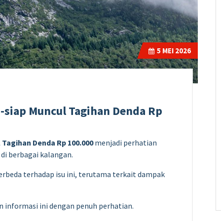
5
MEI 2026
p-siap Muncul Tagihan Denda Rp
 Tagihan Denda Rp 100.000
menjadi perhatian
 di berbagai kalangan.
beda terhadap isu ini, terutama terkait dampak
informasi ini dengan penuh perhatian.