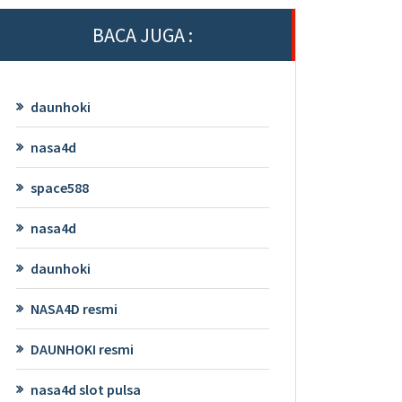
BACA JUGA :
daunhoki
nasa4d
space588
nasa4d
daunhoki
NASA4D resmi
DAUNHOKI resmi
nasa4d slot pulsa