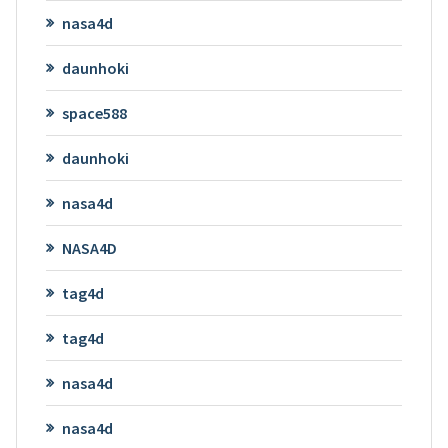
nasa4d
daunhoki
space588
daunhoki
nasa4d
NASA4D
tag4d
tag4d
nasa4d
nasa4d