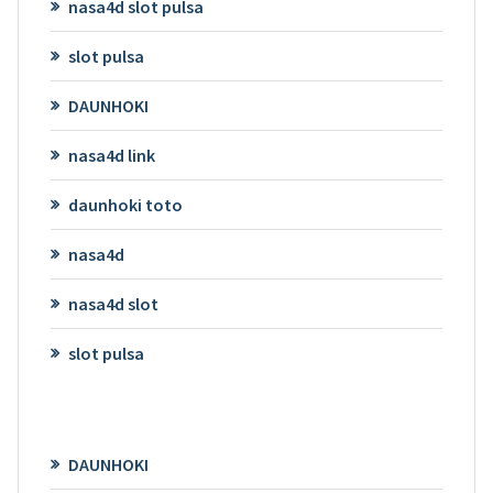
nasa4d slot pulsa
slot pulsa
DAUNHOKI
nasa4d link
daunhoki toto
nasa4d
nasa4d slot
slot pulsa
DAUNHOKI