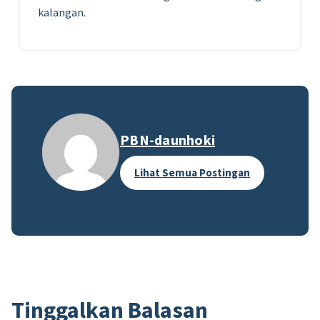
kalangan.
PBN-daunhoki
Lihat Semua Postingan
Tinggalkan Balasan