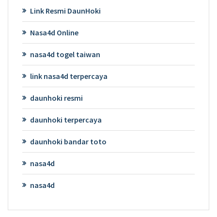
Link Resmi DaunHoki
Nasa4d Online
nasa4d togel taiwan
link nasa4d terpercaya
daunhoki resmi
daunhoki terpercaya
daunhoki bandar toto
nasa4d
nasa4d