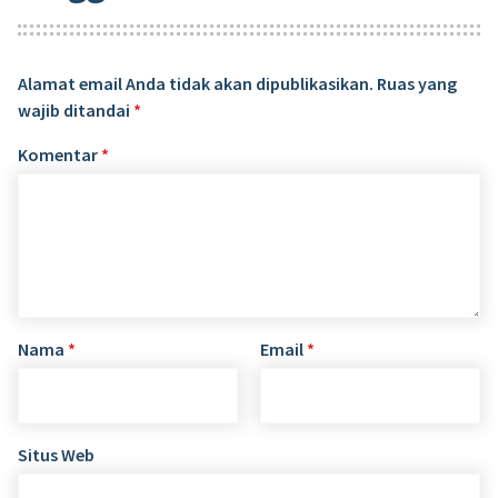
Alamat email Anda tidak akan dipublikasikan.
Ruas yang
wajib ditandai
*
Komentar
*
Nama
*
Email
*
Situs Web