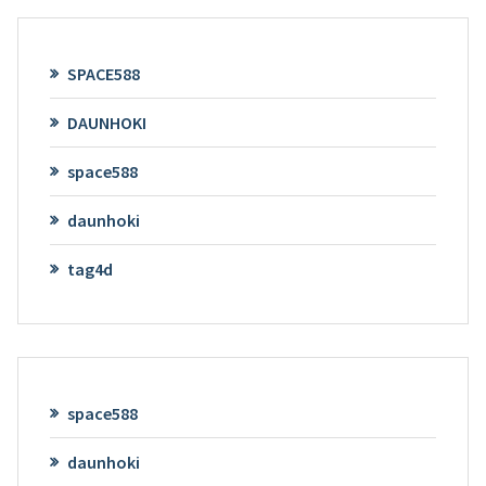
SPACE588
DAUNHOKI
space588
daunhoki
tag4d
space588
daunhoki