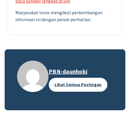
Baca sumber lengkap di sini
Masyarakat terus mengikuti perkembangan
informasi ini dengan penuh perhatian.
PBN-daunhoki
Lihat Semua Postingan