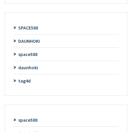
SPACE588
DAUNHOKI
space588
daunhoki
tag4d
space588