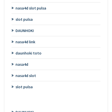
nasa4d slot pulsa
slot pulsa
DAUNHOKI
nasa4d link
daunhoki toto
nasa4d
nasa4d slot
slot pulsa