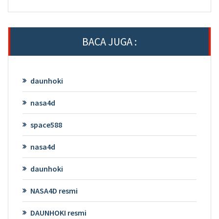
BACA JUGA :
daunhoki
nasa4d
space588
nasa4d
daunhoki
NASA4D resmi
DAUNHOKI resmi