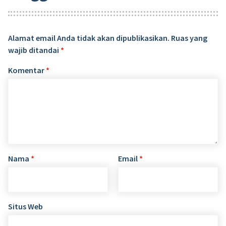
Alamat email Anda tidak akan dipublikasikan.
Ruas yang
wajib ditandai
*
Komentar
*
Nama
*
Email
*
Situs Web