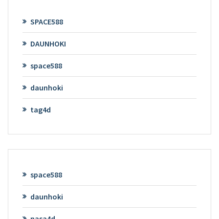
SPACE588
DAUNHOKI
space588
daunhoki
tag4d
space588
daunhoki
nasa4d