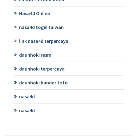
Nasa4d Online
nasa4d togel taiwan
link nasa4d terpercaya
daunhoki resmi
daunhoki terpercaya
daunhoki bandar toto
nasa4d
nasa4d