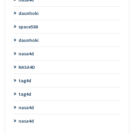
daunhoki
space588
daunhoki
nasa4d
NASA4D
tag4d
tag4d
nasa4d
nasa4d