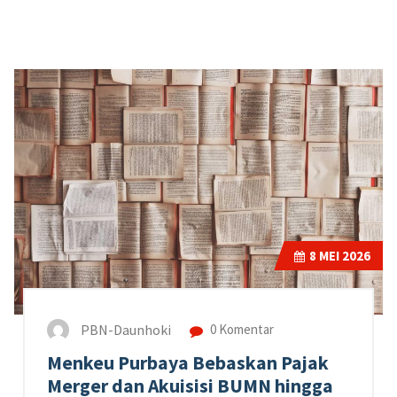
8
MEI 2026
PBN-Daunhoki
0 Komentar
Menkeu Purbaya Bebaskan Pajak
Merger dan Akuisisi BUMN hingga