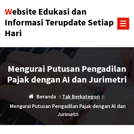
Lewati
Website Edukasi dan
ke
konten
Informasi Terupdate Setiap
Hari
Mengurai Putusan Pengadilan
Pajak dengan AI dan Jurimetri
Beranda
::
Tak Berkategori
::
Mengurai Putusan Pengadilan Pajak dengan AI dan
Jurimetri