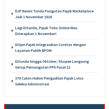
DJP Resmi Tunda Pungutan Pajak Marketplace
Jadi 1 November 2026
Lagi Ditunda, Pajak Toko Online Mau
Diterapkan 1 November!
Ditjen Pajak Integrasikan Coretax dengan
Layanan Publik BPOM
Ditunda hingga Oktober, Shopee Langsung
Setop Pemungutan PPh Pasal 22
370 Calon Hakim Pengadilan Pajak Lolos
Seleksi Administrasi