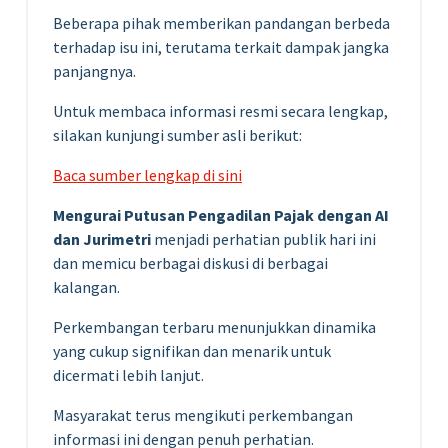
Beberapa pihak memberikan pandangan berbeda
terhadap isu ini, terutama terkait dampak jangka
panjangnya.
Untuk membaca informasi resmi secara lengkap,
silakan kunjungi sumber asli berikut:
Baca sumber lengkap di sini
Mengurai Putusan Pengadilan Pajak dengan AI
dan Jurimetri
menjadi perhatian publik hari ini
dan memicu berbagai diskusi di berbagai
kalangan.
Perkembangan terbaru menunjukkan dinamika
yang cukup signifikan dan menarik untuk
dicermati lebih lanjut.
Masyarakat terus mengikuti perkembangan
informasi ini dengan penuh perhatian.