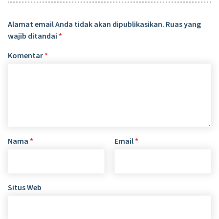
Alamat email Anda tidak akan dipublikasikan.
Ruas yang
wajib ditandai
*
Komentar
*
Nama
*
Email
*
Situs Web