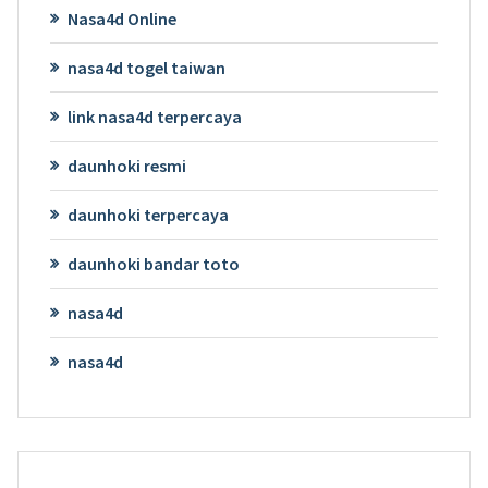
Nasa4d Online
nasa4d togel taiwan
link nasa4d terpercaya
daunhoki resmi
daunhoki terpercaya
daunhoki bandar toto
nasa4d
nasa4d