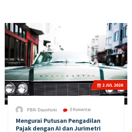
2
JUL 2026
PBN-Daunhoki
0 Komentar
Mengurai Putusan Pengadilan
Pajak dengan AI dan Jurimetri