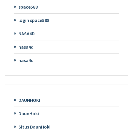
space588
login space588
NASA4D
nasa4d
nasa4d
DAUNHOKI
DaunHoki
Situs DaunHoki