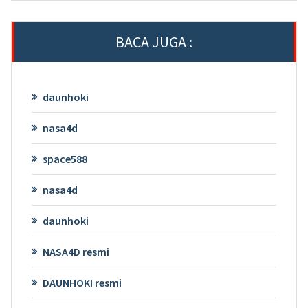
BACA JUGA :
daunhoki
nasa4d
space588
nasa4d
daunhoki
NASA4D resmi
DAUNHOKI resmi