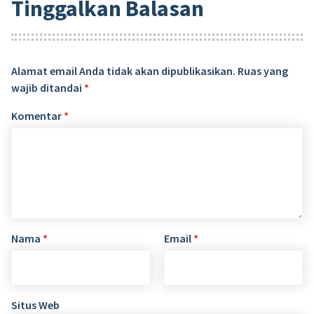
Tinggalkan Balasan
Alamat email Anda tidak akan dipublikasikan.
Ruas yang
wajib ditandai
*
Komentar
*
Nama
*
Email
*
Situs Web