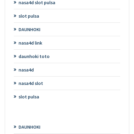
nasa4d slot pulsa
slot pulsa
DAUNHOKI
nasa4d link
daunhoki toto
nasa4d
nasa4d slot
slot pulsa
DAUNHOKI