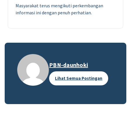
Masyarakat terus mengikuti perkembangan
informasi ini dengan penuh perhatian.
PBN-daunhoki
Lihat Semua Postingan