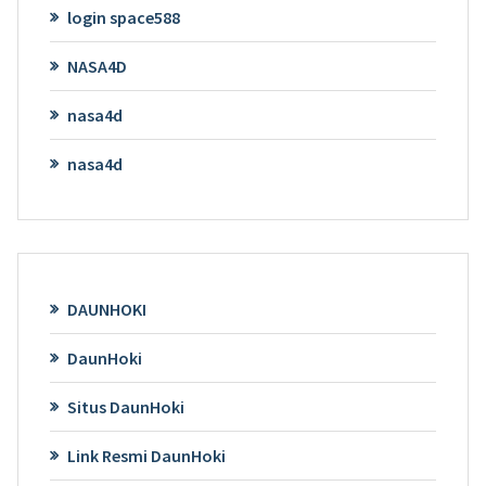
login space588
NASA4D
nasa4d
nasa4d
DAUNHOKI
DaunHoki
Situs DaunHoki
Link Resmi DaunHoki