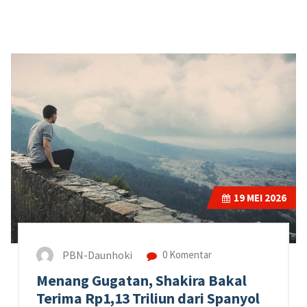
19
MEI 2026
PBN-Daunhoki
0 Komentar
Menang Gugatan, Shakira Bakal
Terima Rp1,13 Triliun dari Spanyol