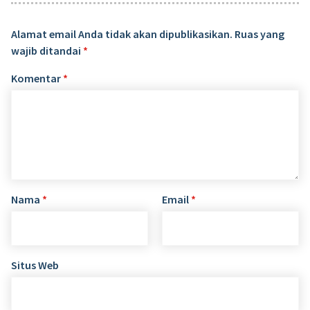
Alamat email Anda tidak akan dipublikasikan.
Ruas yang
wajib ditandai
*
Komentar
*
Nama
*
Email
*
Situs Web