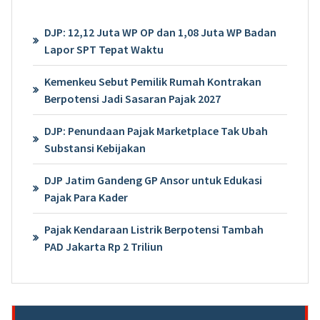
DJP: 12,12 Juta WP OP dan 1,08 Juta WP Badan
Lapor SPT Tepat Waktu
Kemenkeu Sebut Pemilik Rumah Kontrakan
Berpotensi Jadi Sasaran Pajak 2027
DJP: Penundaan Pajak Marketplace Tak Ubah
Substansi Kebijakan
DJP Jatim Gandeng GP Ansor untuk Edukasi
Pajak Para Kader
Pajak Kendaraan Listrik Berpotensi Tambah
PAD Jakarta Rp 2 Triliun