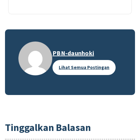
PBN-daunhoki
Lihat Semua Postingan
Tinggalkan Balasan