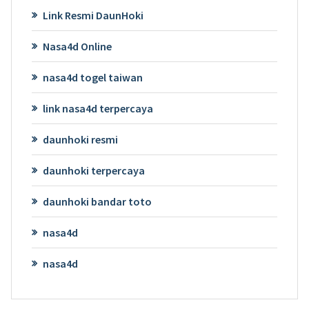
Link Resmi DaunHoki
Nasa4d Online
nasa4d togel taiwan
link nasa4d terpercaya
daunhoki resmi
daunhoki terpercaya
daunhoki bandar toto
nasa4d
nasa4d