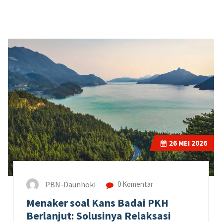
26
MEI 2026
PBN-Daunhoki
0 Komentar
Menaker soal Kans Badai PKH
Berlanjut: Solusinya Relaksasi