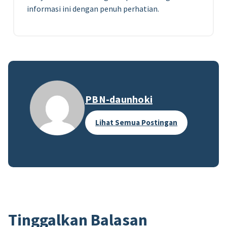
informasi ini dengan penuh perhatian.
PBN-daunhoki
Lihat Semua Postingan
Tinggalkan Balasan