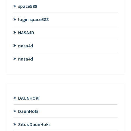
space588
login space588
NASA4D
nasa4d
nasa4d
DAUNHOKI
DaunHoki
Situs DaunHoki