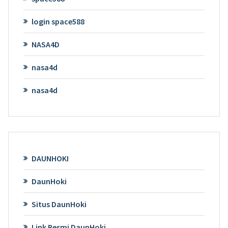
login space588
NASA4D
nasa4d
nasa4d
DAUNHOKI
DaunHoki
Situs DaunHoki
Link Resmi DaunHoki