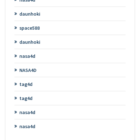
daunhoki
space588
daunhoki
nasa4d
NASA4D
tag4d
tag4d
nasa4d
nasa4d