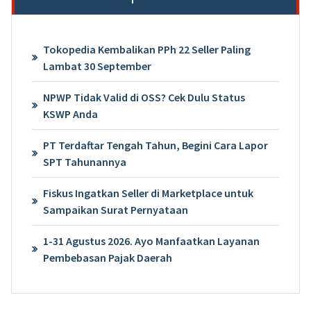
Tokopedia Kembalikan PPh 22 Seller Paling
Lambat 30 September
NPWP Tidak Valid di OSS? Cek Dulu Status
KSWP Anda
PT Terdaftar Tengah Tahun, Begini Cara Lapor
SPT Tahunannya
Fiskus Ingatkan Seller di Marketplace untuk
Sampaikan Surat Pernyataan
1-31 Agustus 2026. Ayo Manfaatkan Layanan
Pembebasan Pajak Daerah