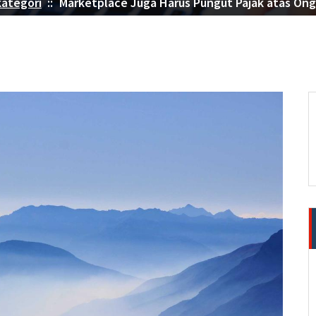
kategori
::
Marketplace Juga Harus Pungut Pajak atas Ong