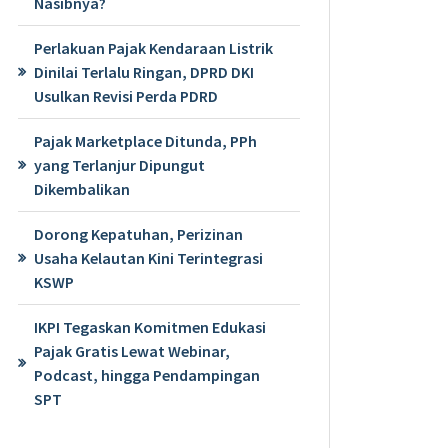
Nasibnya?
Perlakuan Pajak Kendaraan Listrik
Dinilai Terlalu Ringan, DPRD DKI
Usulkan Revisi Perda PDRD
Pajak Marketplace Ditunda, PPh
yang Terlanjur Dipungut
Dikembalikan
Dorong Kepatuhan, Perizinan
Usaha Kelautan Kini Terintegrasi
KSWP
IKPI Tegaskan Komitmen Edukasi
Pajak Gratis Lewat Webinar,
Podcast, hingga Pendampingan
SPT