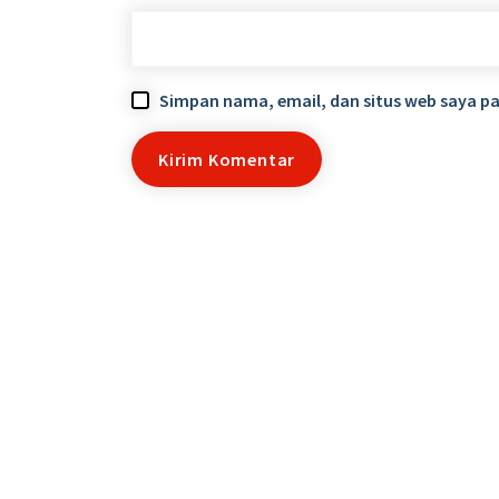
Simpan nama, email, dan situs web saya p