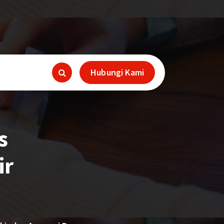
Hubungi Kami
s
ir