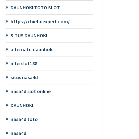
DAUNHOKI TOTO SLOT
https://chiefaiexpert.com/
SITUS DAUNHOKI
alternatif daunhoki
interslot188
situs nasa4d
nasa4d slot online
DAUNHOKI
nasa4d toto
nasa4d