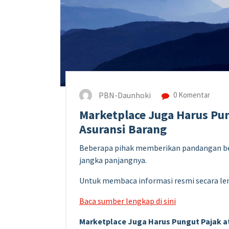
PBN-Daunhoki
0 Komentar
Marketplace Juga Harus Pun
Asuransi Barang
Beberapa pihak memberikan pandangan ber
jangka panjangnya.
Untuk membaca informasi resmi secara leng
Baca sumber lengkap di sini
Marketplace Juga Harus Pungut Pajak a