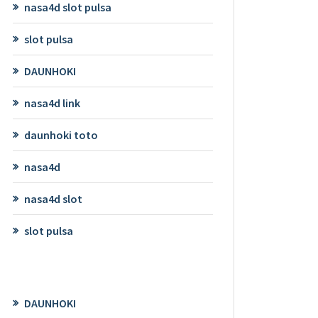
nasa4d slot pulsa
slot pulsa
DAUNHOKI
nasa4d link
daunhoki toto
nasa4d
nasa4d slot
slot pulsa
DAUNHOKI