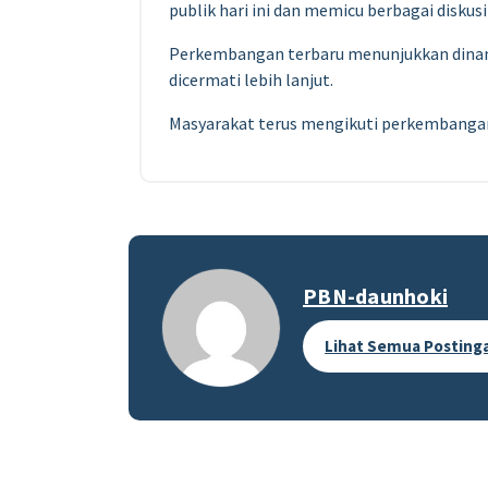
publik hari ini dan memicu berbagai diskusi
Perkembangan terbaru menunjukkan dinami
dicermati lebih lanjut.
Masyarakat terus mengikuti perkembangan 
PBN-daunhoki
Lihat Semua Posting