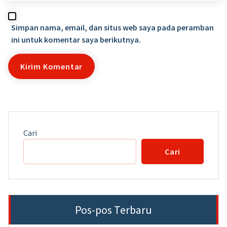
Simpan nama, email, dan situs web saya pada peramban
ini untuk komentar saya berikutnya.
Cari
Cari
Pos-pos Terbaru