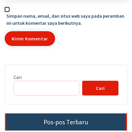
Simpan nama, email, dan situs web saya pada peramban
ini untuk komentar saya berikutnya.
Cari
Cari
Pos-pos Terbaru