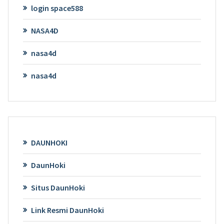
login space588
NASA4D
nasa4d
nasa4d
DAUNHOKI
DaunHoki
Situs DaunHoki
Link Resmi DaunHoki