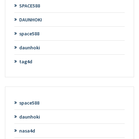
SPACE588
DAUNHOKI
space588
daunhoki
tag4d
space588
daunhoki
nasa4d