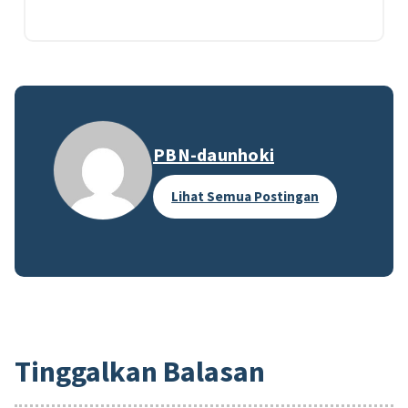
PBN-daunhoki
Lihat Semua Postingan
Tinggalkan Balasan