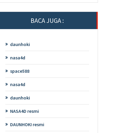
BACA JUGA :
daunhoki
nasa4d
space588
nasa4d
daunhoki
NASA4D resmi
DAUNHOKI resmi