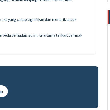
ka yang cukup signifikan dan menarik untuk
beda terhadap isu ini, terutama terkait dampak
an