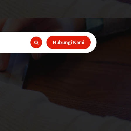
Hubungi Kami