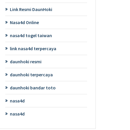
Link Resmi DaunHoki
Nasa4d Online
nasa4d togel taiwan
link nasa4d terpercaya
daunhoki resmi
daunhoki terpercaya
daunhoki bandar toto
nasa4d
nasa4d