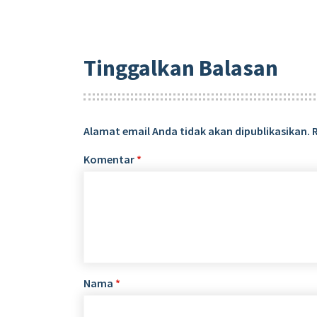
Tinggalkan Balasan
Alamat email Anda tidak akan dipublikasikan.
Komentar
*
Nama
*