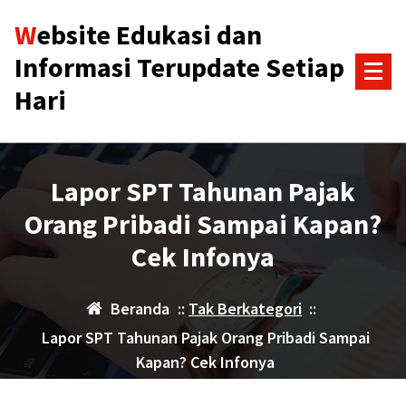
Lewati
Website Edukasi dan
ke
konten
Informasi Terupdate Setiap
Hari
Lapor SPT Tahunan Pajak
Orang Pribadi Sampai Kapan?
Cek Infonya
Beranda
::
Tak Berkategori
::
Lapor SPT Tahunan Pajak Orang Pribadi Sampai
Kapan? Cek Infonya