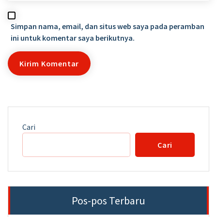
Simpan nama, email, dan situs web saya pada peramban
ini untuk komentar saya berikutnya.
Cari
Cari
Pos-pos Terbaru