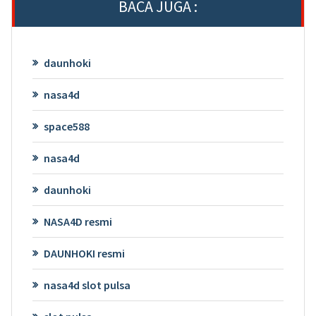
BACA JUGA :
daunhoki
nasa4d
space588
nasa4d
daunhoki
NASA4D resmi
DAUNHOKI resmi
nasa4d slot pulsa