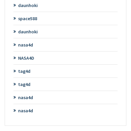
daunhoki
space588
daunhoki
nasa4d
NASA4D
tag4d
tag4d
nasa4d
nasa4d