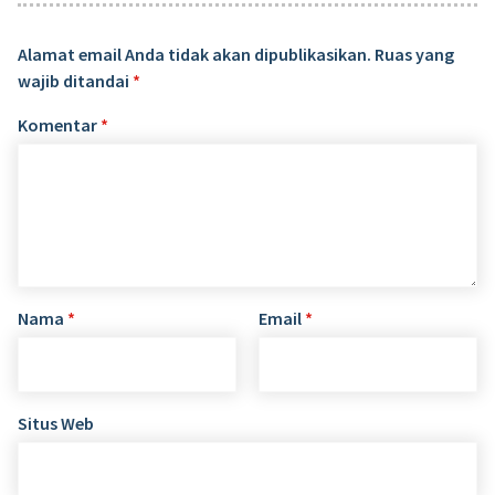
Alamat email Anda tidak akan dipublikasikan.
Ruas yang
wajib ditandai
*
Komentar
*
Nama
*
Email
*
Situs Web